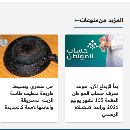
المزيد من
منوعات
بدأ الإيداع الآن.. موعد
حل سحري وبسيط..
صرف حساب المواطن
طريقة تنظيف طاسة
الدفعة 103 لشهر يونيو
الزيت المحروقة
2026 ورابط الاستعلام
وإعادتها لامعة كالجديدة
الرسمي