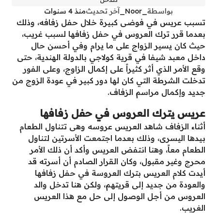
بواسطة
_Noor_
آخر تحديث
منذ 4 سنوات
تسبب عريس في فوضى كبيرة خلال حفل زفافه، وذلك
بعدما قرر ترك العروس في حفل زفافها لسبب غريب،
حيث كان يسير الزواج على ما يرام وفي أحسن حال
داخل معبد شيفا في قرية كولاجي بالدولة الهندية، حتى
وقع الأمر الذي أثر كثيراً على إكمال الزاوج، وعلى الفور
تدخلت الشرطة التي كان لها دور كبير في عودة الزوج من
جديد وإكمال مراسم الزفاف.
عريس يترك العروس في حفل زفافها
أثناء الزفاف شاهد العريس عروسه وهى تتناول الطعام
بيدها اليسرى، وذلك بعدما اجتمعت الأسرتين لتناول
الطعام معاً، وهنا انتفض العريس وأكد أن ذلك الأمر
محرج وغير مقبول، وكان القرار الصادم أن أسرته قد
أيدت كلام العريس بترك العروسة في حفل زفافها
والعودة من جديد إلى قريتهم، ولكن هنا تدخل والد
العروس من أجل الوصول إلى حل مع هذا العريس
الغريب.