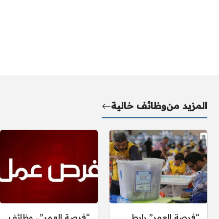
المزيد من
وظائف خالية
“فرصة العمر” رابط
“فرصة العمر”.. وظائف