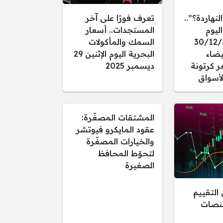
النهاردة؟”..
تعرف فورًا على آخر
ليوم
المستجدات.. أسعار
 30/12/2025
السمك والمأكولات
يضاء
البحرية اليوم الإثنين 29
ر كرتونة
ديسمبر 2025
أسواق
المشتقات المصغّرة:
عقود المايكرو فيوتشر
والخيارات المصغّرة
لتحوّط المحافظ
الصغيرة
التقييم
منصات