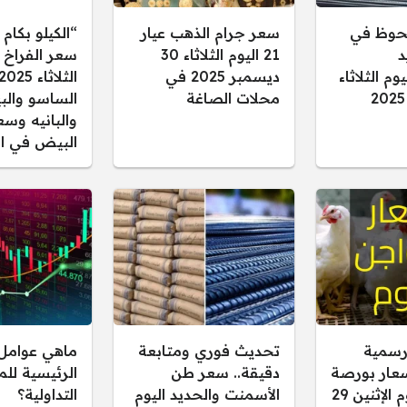
حوظ في
سعر جرام الذهب عيار
“الكيلو بكام 
د
21 اليوم الثلاثاء 30
سعر الفراخ ا
م الثلاثاء
ديسمبر 2025 في
الثلاثاء
محلات الصاغة
الساسو والب
والبانيه وسع
البيض في ال
رسمية
تحديث فوري ومتابعة
ماهي عوامل 
سعار بورصة
دقيقة.. سعر طن
الرئيسية لل
الدواجن اليوم الإثنين 29
الأسمنت والحديد اليوم
التداولية؟