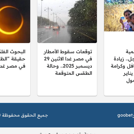
مية
توقعات سقوط الأمطار
البحوث الفل
.. زيادة
في مصر غدا الاثنين 29
حقيقة “الظل
فل وكرامة
ديسمبر 2025.. وحالة
في مصر غدا
 يناير
الطقس المتوقعة
ول
goobet
جميع الحقوق محفوظة © م
برمجة وتصميم عرب فور هوست