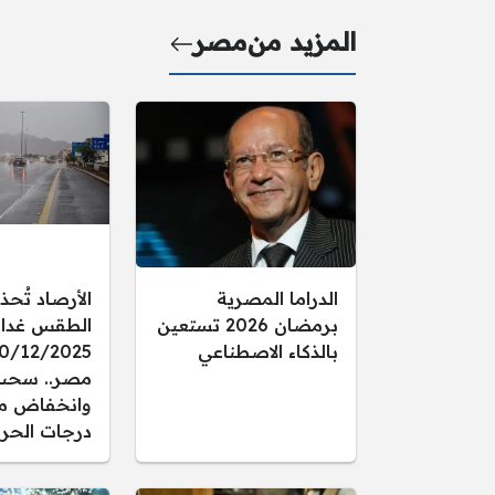
المزيد من
مصر
الدراما المصرية
الأرصاد تُحذ
برمضان 2026 تستعين
الطقس غدا ال
بالذكاء الاصطناعي
مصر.. سحب
وانخفاض م
درجات الحرا