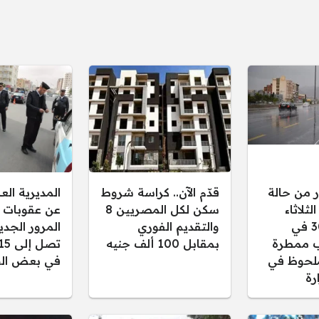
ر من حالة
قدّم الآن.. كراسة شروط
المديرية ال
ثلاثاء
سكن لكل المصريين 8
عن عقوبات 
30/12/2025 في
والتقديم الفوري
المرور الجدي
 ممطرة
بمقابل 100 ألف جنيه
لحوظ في
في بعض الح
رة