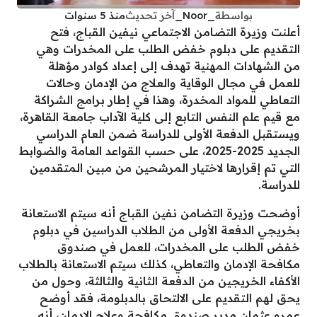
بواسطة
_Noor_
آخر تحديث
منذ 5 سنوات
أعلنت وزيرة التضامن الاجتماعي نيفين القباج، فتح
التقديم على دبلوم خفض الطلب على المخدرات وهي
من الشهادات المهنية تهدف إلى إعداد كوادر مؤهلة
للعمل في مجال الوقاية والعلاج من الإدمان وحالات
التعاطي للمواد المخدرة، وهذا في إطار برامج الشراكة
مع قيم علم النفس التابع إلى كلية الآداب جامعة القاهرة،
ويستقبل الدفعة الأولى للدراسة ضمن العام الدراسي
الجديد 2025-2025، على حسب القواعد العامة والضوابط
التي تم إقرارها لاختيار المرشحين من مبين المتقدمين
للدراسة.
أوضحت وزيرة التضامن نفين القباج أنه سيتم الاستعانة
بخريجي الدفعة الأولى من الطلاب الدراسين في دبلوم
خفض الطلب على المخدرات، للعمل في صندوق
مكافحة الإدمان والتعاطي، كذلك سيتم الاستعانة بالطلاب
الأكفاء الخريجين من الدفعة الثانية والثالثة، وحول من
يحق لهم التقديم على الالتحاق بالدبلومة، فقد أوضح
عمرو عثمان مدير صندوق مكافحة وعلاج الإدمان، أنه