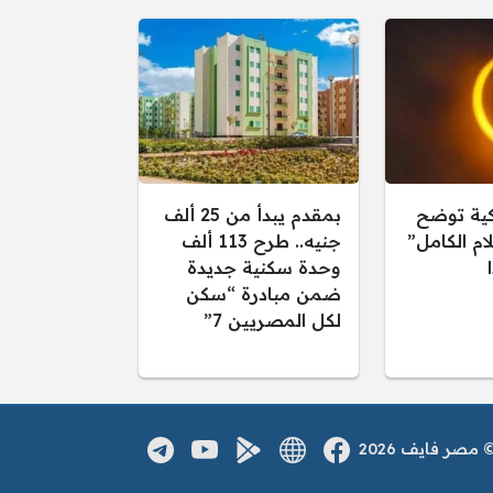
كية توضح
بمقدم يبدأ من 25 ألف
ام الكامل”
جنيه.. طرح 113 ألف
وحدة سكنية جديدة
ضمن مبادرة “سكن
لكل المصريين 7”
صر فايف 2026
فيسبوك
الموقع الالكتروني
يوتيوب
تطبيق اندرويد
تلغرام
مواقع التواصل