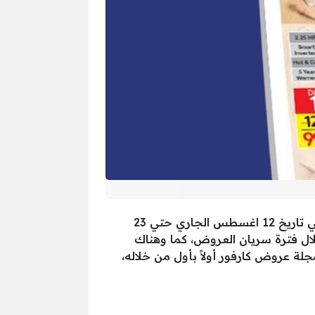
آخر عروض كارفور مصر للاجهزة الكهربائية والأدوات المدرسية والمنزلية بخصومات خيالية، أطلقها هايبر في تاريخ 12 اغسطس الجاري حتي 23
 خلال فترة سريان العروض، كما وهناك
جلة عروض كارفور أولاً بأول من خلاله،