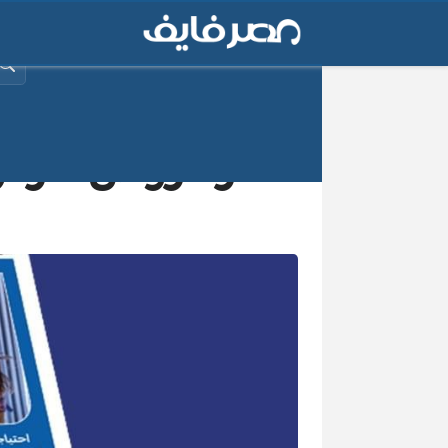
البح
آخر عروض كارفور 