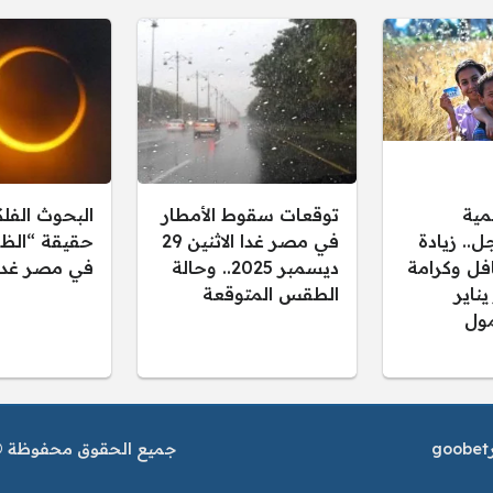
مية
توقعات سقوط الأمطار
البحوث الفل
.. زيادة
في مصر غدا الاثنين 29
حقيقة “الظل
فل وكرامة
ديسمبر 2025.. وحالة
في مصر غدا
 يناير
الطقس المتوقعة
ول
goobet
جميع الحقوق محفوظة © م