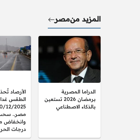
المزيد من
مصر
الدراما المصرية
الأرصاد تُحذ
برمضان 2026 تستعين
الطقس غدا ال
بالذكاء الاصطناعي
مصر.. سحب
وانخفاض م
درجات الحرا