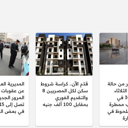
ر من حالة
قدّم الآن.. كراسة شروط
المديرية ال
ثلاثاء
سكن لكل المصريين 8
عن عقوبات 
30/12/2025 في
والتقديم الفوري
المرور الجدي
 ممطرة
بمقابل 100 ألف جنيه
لحوظ في
في بعض الح
رة