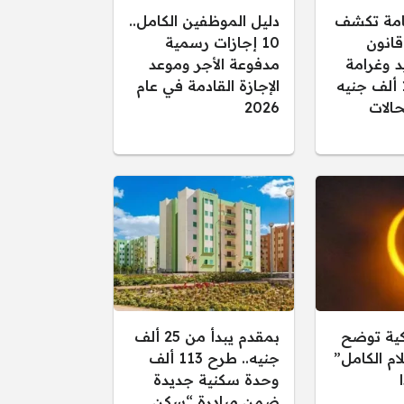
عامة تكشف
دليل الموظفين الكامل..
قانون
10 إجازات رسمية
د وغرامة
مدفوعة الأجر وموعد
تصل إلى 15 ألف جنيه
الإجازة القادمة في عام
الات
2026
كية توضح
بمقدم يبدأ من 25 ألف
ام الكامل”
جنيه.. طرح 113 ألف
وحدة سكنية جديدة
ضمن مبادرة “سكن