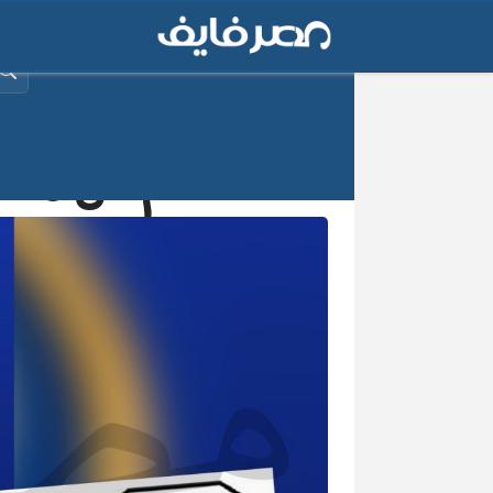
البح
الاستعلام عن مخالف