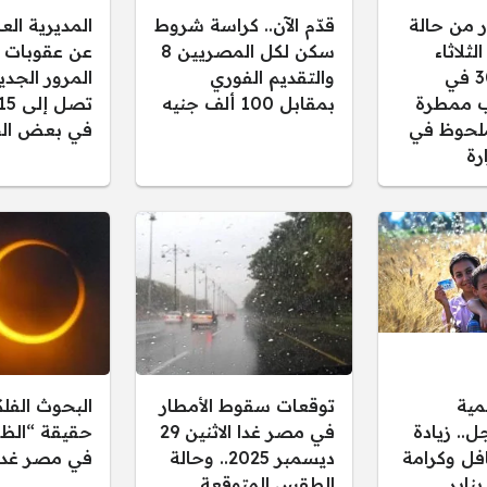
ر من حالة
قدّم الآن.. كراسة شروط
المديرية ال
ثلاثاء
سكن لكل المصريين 8
عن عقوبات 
30/12/2025 في
والتقديم الفوري
المرور الجدي
 ممطرة
بمقابل 100 ألف جنيه
لحوظ في
في بعض الح
رة
مية
توقعات سقوط الأمطار
البحوث الفل
.. زيادة
في مصر غدا الاثنين 29
حقيقة “الظل
فل وكرامة
ديسمبر 2025.. وحالة
في مصر غدا
 يناير
الطقس المتوقعة