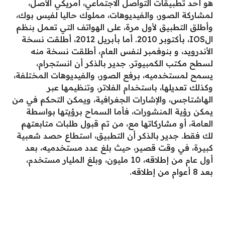
هو أحد تطبيقات التواصل الاجتماعي، أمريكي الأصل،
لمشاركة الصور، والفيديوهات، مملوك حاليا لفيس بوك،
وأطلق التطبيق لأول مرة، على الهواتف التي تعمل بنظم
الIOS، بأكتوبر 2010. أما بأبريل 2012، أطلقت نسخة
الأندرويد، و بنوفمبر لنفس العام، أطلقت نسخة منه
لسطح مكتب الكمبيوتر. جدير بالذكر أن انستجرام،
يسمح لمستخدميه، برفع الصور، والفيديوهات المختلفة،
وكذلك تعديلها، باستخدام الفلاتر، وتنظيمها عبر
الهاشتاجس، والإشارات الجغرافية، ويمكن التحكم في من
يمكن رؤية المنشورات، فأما السماح برؤيتها بواسطة
العامة، أو مشاركاتها مع، من تم قبول طلبات متابعتهم
لك فقط. جدير بالذكر أن التطبيق، استطاع حصد شعبية
كبيرة، في وقت قصير، حيث بلغ عدد مستخدميه، بعد
أول عام من إطلاقه، 10 مليون، وبلغ المليار مستخدم،
بعد 8 أعوام من إطلاقه.