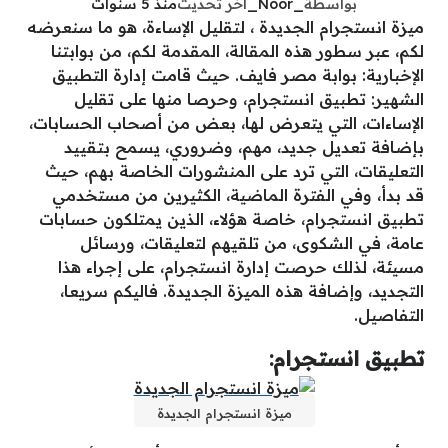
بواسطة
_Noor_
آخر تحديث
منذ 5 سنوات
ميزة انستجرام الجديدة ، لتقليل الإساءة، هو ما سنعرضه
لكم، عبر سطور هذه المقالة، المقدمة لكم، من بوابتنا
الإخبارية: بوابة مصر فايف. حيث قامت إدارة التطبيق
الشهير: تطبيق انستجرام، وحرصا منها على تقليل
الإساءات، التي يتعرض لها، بعض من أصحاب الحسابات،
بإضافة تعديل جديد، مهم، وضروري، يسمح بتقييد
التعليقات، التي ترد على المنشورات الخاصة بهم، حيث
قد بدأ، وفي الفترة الماضية، الكثيرين من مستخدمي
تطبيق انستجرام، خاصة هؤلاء، الذين يمتلكون حسابات
عامة، في الشكوى، من تلقيهم لتعليقات، ورسائل
مسيئة، لذلك حرصت إدارة انستجرام، على إجراء هذا
التجديد، وإضافة هذه الميزة الجديدة. فاليكم سريعا،
التفاصيل.
تطبيق انستجرام:
ميزة انستجرام الجديدة