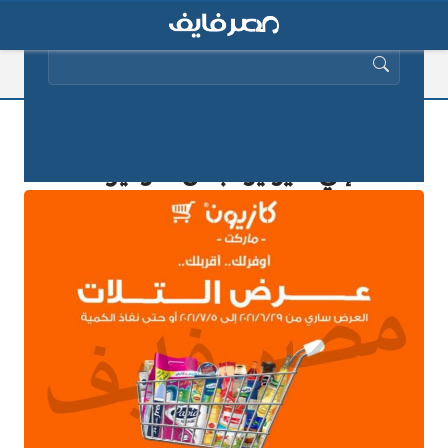
البحث عن:
عروض كازيون اليوم 2025 من 29 يونيو
إلي 5 يوليو “بطل التوفير”