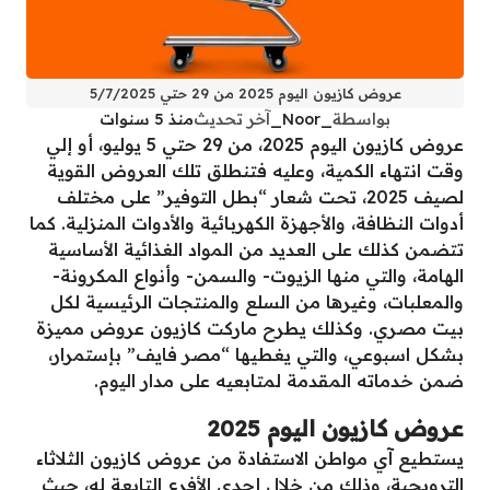
عروض كازيون اليوم 2025 من 29 حتي 5/7/2025
بواسطة
_Noor_
آخر تحديث
منذ 5 سنوات
عروض كازيون اليوم 2025، من 29 حتي 5 يوليو، أو إلي
وقت انتهاء الكمية، وعليه فتنطلق تلك العروض القوية
لصيف 2025، تحت شعار “بطل التوفير” على مختلف
أدوات النظافة، والأجهزة الكهربائية والأدوات المنزلية. كما
تتضمن كذلك على العديد من المواد الغذائية الأساسية
الهامة، والتي منها الزيوت- والسمن- وأنواع المكرونة-
والمعلبات، وغيرها من السلع والمنتجات الرئيسية لكل
بيت مصري. وكذلك يطرح ماركت كازيون عروض مميزة
بشكل اسبوعي، والتي يغطيها “مصر فايف” بإستمرار،
ضمن خدماته المقدمة لمتابعيه على مدار اليوم.
عروض كازيون اليوم 2025
يستطيع آي مواطن الاستفادة من عروض كازيون الثلاثاء
الترويجية، وذلك من خلال إحدي الأفرع التابعة له، حيث