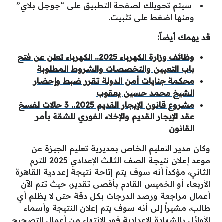
سيتم تحويلك لصفحة التطبيق على “جوجل بلاي”
ومنها اضغط على تثبيت.
قد يهمك أيضاً:
وظائف وزارة الكهرباء 2025.. الكهرباء تعلن عن فتح
باب التعيين والتخصصات والشروط المطلوبة
محكمة جنايات أمن الدولة تقرر ضبط وإحضار
الشيخ محمد حسين يعقوب
مشروع قانون الإيجار القديم 2025.. 3 حالات لفسخ
عقد الإيجار القديم والإخلاء الفوري للشقة بأمر
القانون
وكان مدير التعليم الخاص بمديرية تعليم الجيزة عن
موعد إعلان نتيجة الصف الثالث الإعدادي 2025 للترم
الثاني، مؤكداً أنه سوف يتم إتاحة نتيجة إعدادية القاهرة
الأربعاء أو الخميس القادم بأقصى تقدير، حيث تتم الآن
أعمال مراجعة ورصد الدرجات بكل دقة حتى لا يظلم أي
طالب، مشيراً إلى أنه سوف يتم إعلان النتيجة وأسماء
الأوائل بالشهادة الإعدادية فور الإنتهاء من أعمال التصحيح