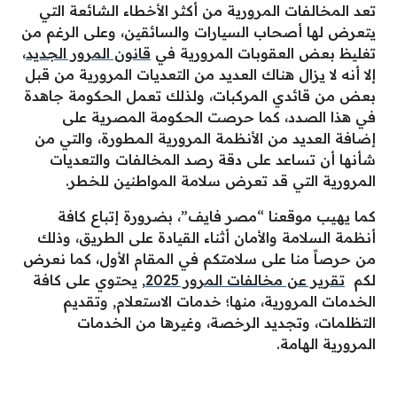
تعد المخالفات المرورية من أكثر الأخطاء الشائعة التي
يتعرض لها أصحاب السيارات والسائقين، وعلى الرغم من
تغليظ بعض العقوبات المرورية في
قانون المرور الجديد
،
إلا أنه لا يزال هناك العديد من التعديات المرورية من قبل
بعض من قائدي المركبات، ولذلك تعمل الحكومة جاهدة
في هذا الصدد، كما حرصت الحكومة المصرية على
إضافة العديد من الأنظمة المرورية المطورة، والتي من
شأنها أن تساعد على دقة رصد المخالفات والتعديات
المرورية التي قد تعرض سلامة المواطنين للخطر.
كما يهيب موقعنا “مصر فايف”، بضرورة إتباع كافة
أنظمة السلامة والأمان أثناء القيادة على الطريق، وذلك
من حرصاً منا على سلامتكم في المقام الأول، كما نعرض
لكم
تقرير عن مخالفات المرور 2025
, يحتوي على كافة
الخدمات المرورية، منها؛ خدمات الاستعلام, وتقديم
التظلمات، وتجديد الرخصة، وغيرها من الخدمات
المرورية الهامة.