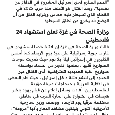
“الدعم الصارم لحق إسرائيل المشروع في الدفاع عن
نفسها”. ويعد القتال هو الأعنف منذ حرب 2025 في
القطاع الذي تسيطر عليه حماس ويتزايد القلق من أن
الوضع قد يخرج عن نطاق السيطرة.
وزارة الصحة في غزة تعلن استشهاد 24
فلسطيني
قالت وزارة الصحة في غزة إن 24 شخصا استشهدوا في
غارات جوية إسرائيلية على غزة يوم الأربعاء. كما أمضى
الكثيرون في إسرائيل ليلة بلا نوم حيث ضربت موجات
الصواريخ قلبها ، بعضها انفجر من السماء بواسطة
صواريخ القبة الحديدية الاعتراضية. أدى القتال عبر
الحدود إلى اندلاع فتنة داخل إسرائيل ، حيث قام البعض
في الأقلية العربية باحتجاجات عنيفة مؤيدة
للفلسطينيين. أفادت وسائل إعلام عن قيام يهود بنشر
هجمات في الشوارع على المارة العرب في مناطق
مختلطة عرقيا يوم الأربعاء. ووصف وزير الخارجية
الأمريكية أنتوني بلينكين مشاهد الدمار بأنها “مروعة” ،
وقال إنه سيتم إرسال مساعد كبير ، هادي عمرو ، لحث