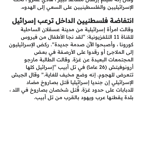
الإسرائيليين والفلسطينيين على السعي إلى الهدوء.
انتفاضة فلسطنيين الداخل ترعب إسرائيل
وقالت امرأة إسرائيلية من مدينة عسقلان الساحلية
للقناة 11 التلفزيونية: “لقد نجا الأطفال من فيروس
كورونا ، وأصبحوا الآن صدمة جديدة”. ركض الإسرائيليون
إلى الملاجئ أو رقدوا على الأرصفة في بعض
المجتمعات البعيدة عن غزة. وقالت الطالبة مارجو
أرونوفيتش (26 عاما) في تل أبيب “إسرائيل كلها
تتعرض للهجوم. إنه وضع مخيف للغاية.” وقال الجيش
الإسرائيلي إن جنديا إسرائيليا قتل بصاروخ مضاد
للدبابات على حدود غزة. قُتل شخصان بصاروخ في اللد ،
بلدة يقطنها عرب ويهود بالقرب من تل أبيب.