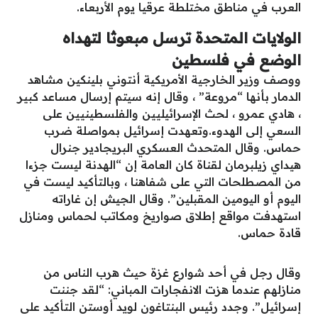
العرب في مناطق مختلطة عرقيا يوم الأربعاء.
الولايات المتحدة ترسل مبعوثا لتهداه
الوضع في فلسطين
ووصف وزير الخارجية الأمريكية أنتوني بلينكين مشاهد
الدمار بأنها “مروعة” ، وقال إنه سيتم إرسال مساعد كبير
، هادي عمرو ، لحث الإسرائيليين والفلسطينيين على
السعي إلى الهدوء.وتعهدت إسرائيل بمواصلة ضرب
حماس. وقال المتحدث العسكري البريجادير جنرال
هيداي زيلبرمان لقناة كان العامة إن “الهدنة ليست جزءا
من المصطلحات التي على شفاهنا ، وبالتأكيد ليست في
اليوم أو اليومين المقبلين”. وقال الجيش إن غاراته
استهدفت مواقع إطلاق صواريخ ومكاتب لحماس ومنازل
قادة حماس.
وقال رجل في أحد شوارع غزة حيث هرب الناس من
منازلهم عندما هزت الانفجارات المباني: “لقد جننت
إسرائيل”. وجدد رئيس البنتاغون لويد أوستن التأكيد على