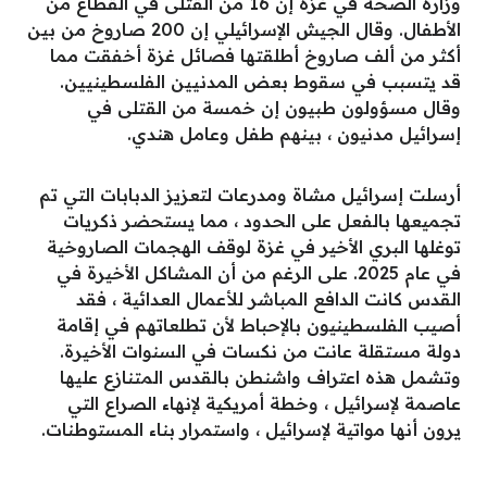
وزارة الصحة في غزة إن 16 من القتلى في القطاع من
الأطفال. وقال الجيش الإسرائيلي إن 200 صاروخ من بين
أكثر من ألف صاروخ أطلقتها فصائل غزة أخفقت مما
قد يتسبب في سقوط بعض المدنيين الفلسطينيين.
وقال مسؤولون طبيون إن خمسة من القتلى في
إسرائيل مدنيون ، بينهم طفل وعامل هندي.
أرسلت إسرائيل مشاة ومدرعات لتعزيز الدبابات التي تم
تجميعها بالفعل على الحدود ، مما يستحضر ذكريات
توغلها البري الأخير في غزة لوقف الهجمات الصاروخية
في عام 2025. على الرغم من أن المشاكل الأخيرة في
القدس كانت الدافع المباشر للأعمال العدائية ، فقد
أصيب الفلسطينيون بالإحباط لأن تطلعاتهم في إقامة
دولة مستقلة عانت من نكسات في السنوات الأخيرة.
وتشمل هذه اعتراف واشنطن بالقدس المتنازع عليها
عاصمة لإسرائيل ، وخطة أمريكية لإنهاء الصراع التي
يرون أنها مواتية لإسرائيل ، واستمرار بناء المستوطنات.