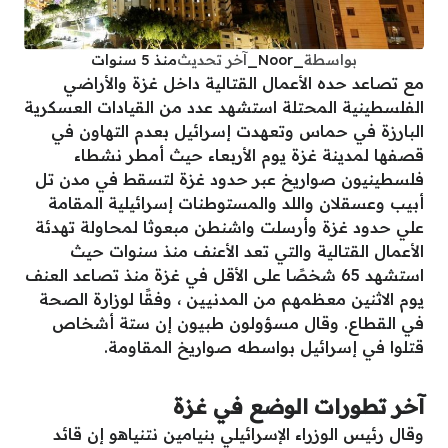
بواسطة
_Noor_
آخر تحديث
منذ 5 سنوات
مع تصاعد حده الأعمال القتالية داخل غزة والأراضي
الفلسطينية المحتلة استشهد عدد من القيادات العسكرية
البارزة في حماس وتعهدت إسرائيل بعدم التهاون في
قصفها لمدينة غزة يوم الأربعاء حيث أمطر نشطاء
فلسطينيون صواريخ عبر حدود غزة لتسقط في مدن تل
أبيب وعسقلان واللد والمستوطنات إسرائيلية المقامة
علي حدود غزة وأرسلت واشنطن مبعوثا لمحاولة تهدئة
الأعمال القتالية والتي تعد الأعنف منذ سنوات حيث
استشهد 65 شخصًا على الأقل في غزة منذ تصاعد العنف
يوم الاثنين معظمهم من المدنيين ، وفقًا لوزارة الصحة
في القطاع. وقال مسؤولون طبيون إن ستة أشخاص
قتلوا في إسرائيل بواسطه صواريخ المقاومة.
آخر تطورات الوضع في غزة
وقال رئيس الوزراء الإسرائيلي بنيامين نتنياهو إن قائد