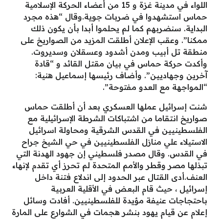
اللواء في مدينة غزة و 15 من أعضاء الحركة الإسلامية
حماس استشهدوا في ضربات جوية.وقال “هذه مجرد
البداية. سنضربهم كما لم يحلموا أبدا بأن يكون ذلك
ممكنا”. وعقب الإعلان أطلقت المزيد من الصواريخ على
منطقة تل أبيب ومدن أشدود وعسقلان وسديروت.
وأكدت حركة حماس في بيان مقتل القائد و “قادة
آخرين وجهاديين”. وأضاف رئيسها إسماعيل هنية:
“المواجهة مع العدو مفتوحة”.
شنت إسرائيل عملها العسكري بعد أن أطلقت حماس
صواريخ انتقاما من اشتباكات الشرطة الإسرائيلية مع
الفلسطينيين في القدس الشرقية ومحاولة اسرائيل
الاستيلاء علي منازل الفلسطينيين في حي الشيخ جراح
في القدس. وقال مصدر فلسطيني إن جهود الهدنة التي
تبذلها مصر وقطر والأمم المتحدة لم تحرز أي تقدم لإنهاء
العنف.أدى القتال عبر الحدود إلى اندلاع فتنة داخل
إسرائيل ، حيث قام البعض في الأقلية العربية
باحتجاجات عنيفة مؤيدة للفلسطينيين. أفادت وسائل
إعلام عن قيام يهود بنشر هجمات في الشوارع على المارة