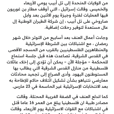
من الولايات المتحدة إلى تل أبيب يومي الأربعاء
والخميس. وقالت إسرائيل ، التي أوقف مطار بن غوريون
فيها العمليات لفترة وجيزة يوم الاثنين بعد وابل
صاروخي على تل أبيب ، إن شركة الطيران الوطنية إل
عال مستعدة لتوفير رحلات إضافية.
وجاءت أعمال العنف بعد أسابيع من التوتر خلال شهر
رمضان ، مع اشتباكات بين الشرطة الإسرائيلية
والمتظاهرين الفلسطينيين بالقرب من المسجد الأقصى
في القدس الشرقية. تصاعدت هذه قبل جلسة استماع
للمحكمة – مؤجلة الآن – يمكن أن تؤدي إلى إخلاء عائلات
فلسطينية من منازل القدس الشرقية التي يطالب بها
المستوطنون اليهود. وأدى الصراع إلى تجميد محادثات
معارضي نتنياهو بشأن تشكيل ائتلاف حاكم للإطاحة به
بعد الانتخابات الإسرائيلية غير الحاسمة في 23 مارس.
كما اندلع العنف في الضفة الغربية المحتلة. وقالت
مصادر طبية ان فلسطينيا يبلغ من العمر 16 عاما قتل
في اشتباكات مع القوات الاسرائيلية يوم الأربعاء. وقالت