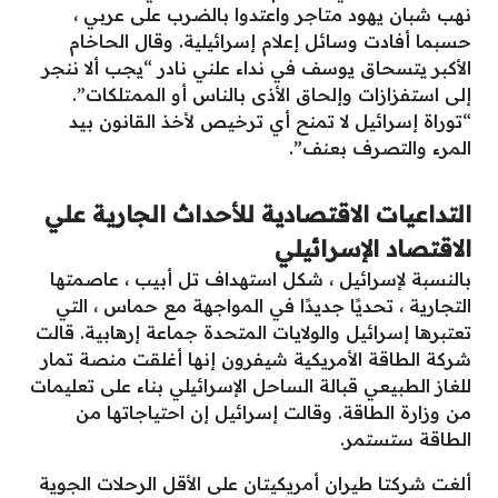
نهب شبان يهود متاجر واعتدوا بالضرب على عربي ،
حسبما أفادت وسائل إعلام إسرائيلية. وقال الحاخام
الأكبر يتسحاق يوسف في نداء علني نادر “يجب ألا ننجر
إلى استفزازات وإلحاق الأذى بالناس أو الممتلكات”.
“توراة إسرائيل لا تمنح أي ترخيص لأخذ القانون بيد
المرء والتصرف بعنف”.
التداعيات الاقتصادية للأحداث الجارية علي
الاقتصاد الإسرائيلي
بالنسبة لإسرائيل ، شكل استهداف تل أبيب ، عاصمتها
التجارية ، تحديًا جديدًا في المواجهة مع حماس ، التي
تعتبرها إسرائيل والولايات المتحدة جماعة إرهابية. قالت
شركة الطاقة الأمريكية شيفرون إنها أغلقت منصة تمار
للغاز الطبيعي قبالة الساحل الإسرائيلي بناء على تعليمات
من وزارة الطاقة. وقالت إسرائيل إن احتياجاتها من
الطاقة ستستمر.
ألغت شركتا طيران أمريكيتان على الأقل الرحلات الجوية