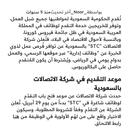
بواسطة
_Noor_
آخر تحديث
منذ 5 سنوات
تُقدم الحكومية السعودية لمواطنيها جميع سُبل العمل،
وتوفر للخريجين خدمة التقدم لوظائف في المملكة
العربية السعودية في ظل جائحة فيروس كورونا،
وبالنسبة لأحوال الاقتصاد في البلاد، فتُعلن شركة
الاتصالات “STC” بالسعودية عن توافر فُرص عمل لذوي
الخبرة عن “وظائف إدارية” عبر موقعها الرسمي، والعمل
بدوام يومي في الرياض، ويُشترط أن يكون المُتقدم
حاصل على البكالوريوس.
موعد التقديم في شركة الاتصالات
بالسعودية
حددت شركة الاتصالات عن موعد فتح باب التقدُم
لوظائف شاغرة في “STC” بدءاً من يوم 29 أبريل، تُعلن
الشركة عن التقدُم وفقاً للشروط المطلوبة، وسيكون
الاختيار واقع على من لهُم الأولوية في الوظيفة من
هنـا
رابط الالتحاق.