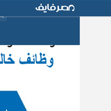
البح
وظائف شركة ر