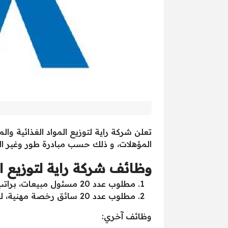
تعلن شركة راية لتوزيع المواد الغذائية 
المؤهلات، و ذلك حسب مبادرة طور وغير الت
وظائف شركة راية لتوزيع ا
مطلوب عدد 20 مسئول مبيعات، براتب ثابت يبدأ من 2000 جنية وحوافز.
مطلوب عدد 20 سائق رخصة مهنية، للعمل بحلوان – كفر العلو طريق الكورنيش، برواتب مجزية.
وظائف آخري: