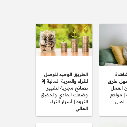
شاهدة
الطريق الوحيد للوصل
أسهل طرق
للثراء والحرية المالية |9
ن العمل
نصائح مجربة لتغيير
 | مواقع
وضعك المادي وتحقيق
المال
الثروة | أسرار الثراء
المالي