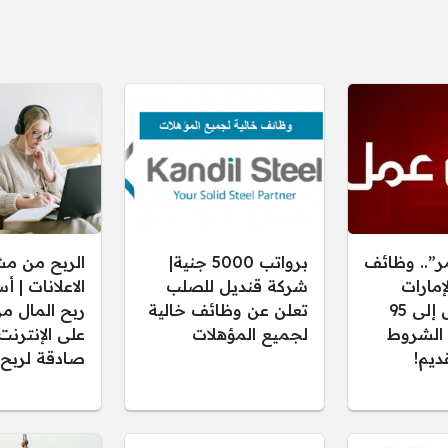
ر”.. وظائف
برواتب 5000 جنية|
الربح من م
إمارات
شركة قنديل للصلب
الاعلانات | 
برواتب تصل إلى 95
تعلن عن وظائف خالية
ربح المال م
 الشروط
لجميع المؤهلات
على الإنترنت
ديم!
صادقة لربح 