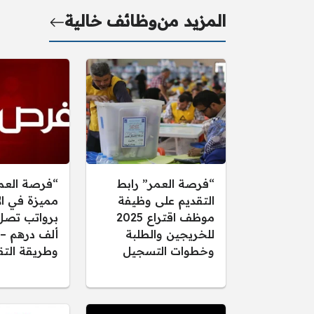
المزيد من
وظائف خالية
“فرصة العمر” رابط
“فرصة العم
التقديم على وظيفة
مميزة في ال
موظف اقتراع 2025
للخريجين والطلبة
ألف درهم –
وخطوات التسجيل
وطريقة التق