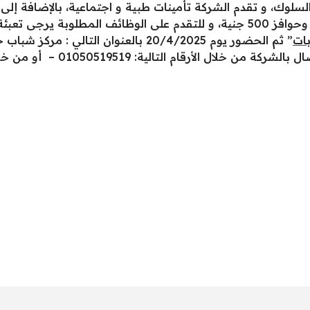
ك، و تقدم الشركة تأمينات طبية و اجتماعية، بالإضافة إلى تا
بات
” ثم الحضور يوم 20/4/2025 بالعنوان التال
 التالية: 01050519519 – أو من خلال واتس آب : 01029894689