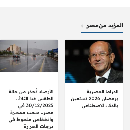
المزيد من
مصر
الدراما المصرية
الأرصاد تُحذر من حالة
برمضان 2026 تستعين
الطقس غدا الثلاثاء
بالذكاء الاصطناعي
30/12/2025 في
مصر.. سحب ممطرة
وانخفاض ملحوظ في
درجات الحرارة