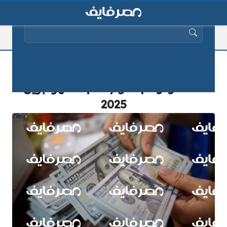
البحث عن:
رابط فحص المنحة القطرية منحة الـ
100 دولار query.gov.ps لشهر أبريل
2025