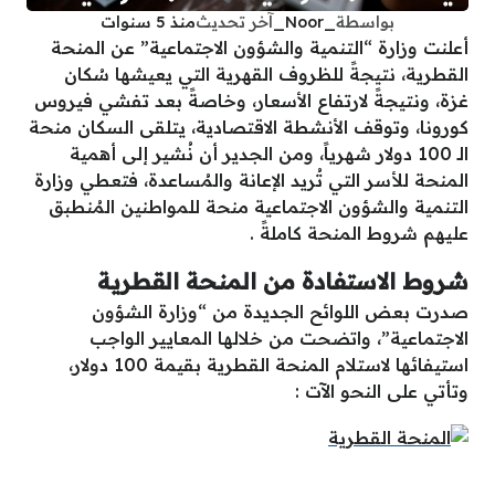
بواسطة
_Noor_
آخر تحديث
منذ 5 سنوات
أعلنت وزارة “التنمية والشؤون الاجتماعية” عن المنحة
القطرية، نتيجةً للظروف القهرية التي يعيشها سُكان
غزة، ونتيجةً لارتفاع الأسعار، وخاصةً بعد تفشي فيروس
كورونا، وتوقف الأنشطة الاقتصادية، يتلقى السكان منحة
الـ 100 دولار شهرياً، ومن الجدير أن نُشير إلى أهمية
المنحة للأسر التي تُريد الإعانة والمُساعدة، فتعطي وزارة
التنمية والشؤون الاجتماعية منحة للمواطنين المُنطبق
عليهم شروط المنحة كاملةً .
شروط الاستفادة من المنحة القطرية
صدرت بعض اللوائح الجديدة من “وزارة الشؤون
الاجتماعية”، واتضحت من خلالها المعايير الواجب
استيفائها لاستلام المنحة القطرية بقيمة 100 دولار،
وتأتي على النحو الآت :