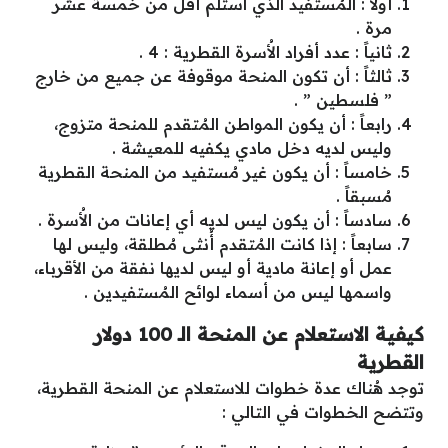
أولاً : المُستفيد الذي استلم أقل من خمسة عشر
مرة .
ثانياً : عدد أفراد الأُسرة القطرية : 4 .
ثالثاً : أن تكون المنحة موقوفة عن جميع من خارج
” فلسطين ” .
رابعاً : أن يكون المواطن المُتقدم للمنحة متزوج،
وليس لديه دخل مادي يكفيه للمعيشة .
خامساً : أن يكون غير مُستفيد من المنحة القطرية
مُسبقاً .
سادساً : أن يكون ليس لديه أي إعانات من الأُسرة .
سابعاً : إذا كانت المُتقدم أُنثى مُطلقة، وليس لها
عمل أو إعانة مادية أو ليس لديها نفقة من الأقرباء،
واسمها ليس من أسماء لوائح المُستفيدين .
كيفية الاستعلام عن المنحة الـ 100 دولار
القطرية
توجد هُناك عدة خطوات للاستعلام عن المنحة القطرية،
وتتضح الخطوات في التالي :