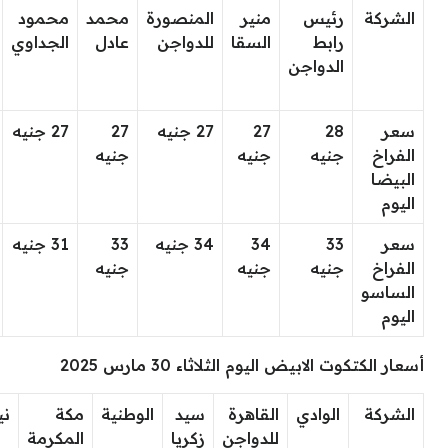
الشركة
رئيس
منير
المنصورة
محمد
محمود
رابط
السقا
للدواجن
عادل
الجداوي
الدواجن
سعر
28
27
27 جنيه
27
27 جنيه
الفراخ
جنيه
جنيه
جنيه
البيضا
اليوم
سعر
33
34
34 جنيه
33
31 جنيه
الفراخ
جنيه
جنيه
جنيه
الساسو
اليوم
أسعار الكتكوت الابيض اليوم الثلاثاء 30 مارس 2025
الشركة
الوادي
القاهرة
سيد
الوطنية
مكة
ني
للدواجن
زكريا
المكرمة