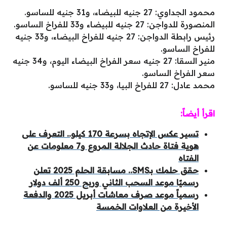
محمود الجداوي: 27 جنيه للبيضاء، و31 جنيه للساسو.
المنصورة للدواجن: 27 جنيه للبيضاء و33 للفراخ الساسو.
رئيس رابطة الدواجن: 27 جنيه للفراخ البيضاء، و33 جنيه
للفراخ الساسو.
منير السقا: 27 جنيه سعر الفراخ البيضاء اليوم، و34 جنيه
سعر الفراخ الساسو.
محمد عادل: 27 للفراخ البيا، و33 جنيه للساسو.
اقرأ أيضاً:
تسير عكس الإتجاه بسرعة 170 كيلو.. التعرف على
هوية فتاة حادث الجلالة المروع و7 معلومات عن
الفتاه
حقق حلمك بـSMS.. مسابقة الحلم 2025 تعلن
رسميًا موعد السحب الثاني وربح 250 ألف دولار
رسمياً موعد صرف معاشات أبريل 2025 والدفعة
الأخيرة من العلاوات الخمسة