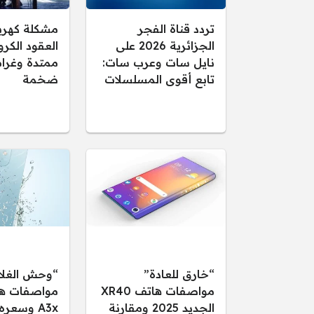
تردد قناة الفجر
مشكلة كهرب
الجزائرية 2026 على
العقود الكرو
نايل سات وعرب سات:
ممتدة وغرام
تابع أقوى المسلسلات
ضخمة
“خارق للعادة”
“وحش الغلا
مواصفات هاتف XR40
الجديد 2025 ومقارنة
A3x وسعر