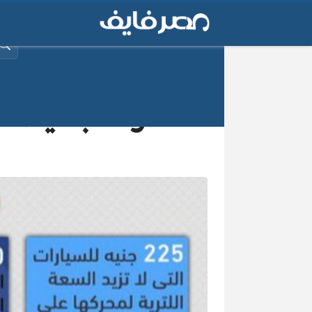
البح
خطوات بسيطة تم