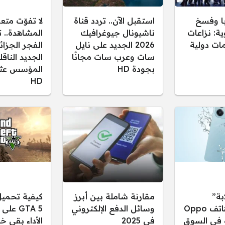
ا وفسخ
استقبل الآن.. تردد قناة
لا تفوّت متع
ية: نزاعات
ناشيونال جيوغرافيك
المشاهدة.. ت
ات دولية
2026 الجديد على نايل
سات وعرب سات مجانًا
الجديد النا
بجودة HD
المؤسس عثم
HD
بة”
مقارنة شاملة بين أبرز
كيفية تحميل
مواصفات هاتف Oppo
وسائل الدفع الإلكتروني
GTA 5 ع
ه في السوق
في 2025
الأداء بقى خ