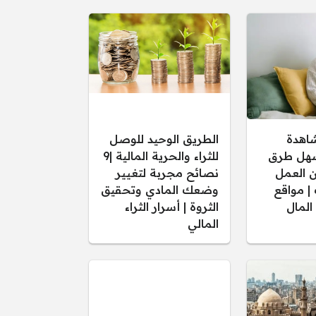
شاهدة
الطريق الوحيد للوصل
أسهل طرق
للثراء والحرية المالية |9
ن العمل
نصائح مجربة لتغيير
 | مواقع
وضعك المادي وتحقيق
المال
الثروة | أسرار الثراء
المالي