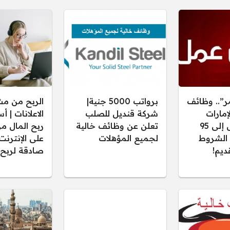
ر”.. وظائف
برواتب 5000 جنية|
الربح من م
إمارات
شركة قنديل للصلب
الاعلانات | 
برواتب تصل إلى 95
تعلن عن وظائف خالية
ربح المال م
 الشروط
لجميع المؤهلات
على الإنترنت
ديم!
صادقة لربح 