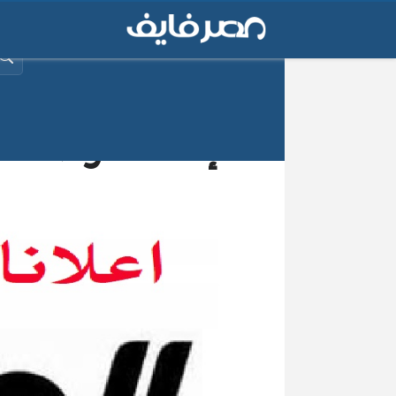
البح
إعلانات وظائف جري