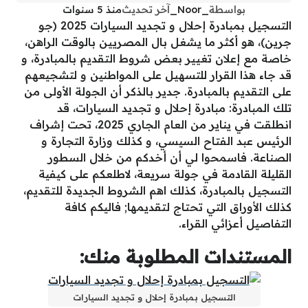
بواسطة
_Noor_
آخر تحديث
منذ 5 سنوات
التسجيل بمبادرة إحلال و تجديد السيارات 2025 (جو
جرين)
،
هو أكثر ما يشغل بال المصريين بالوقت الراهن
،
خاصة مع إعلان تغيير بعض شروط التقديم بالمبادرة
،
و
قد جاء هذا القرار للتسهيل على المواطنين و لتشجيعهم
على التقديم بالمبادرة. جدير بالذكر أن الجولة الأولى من
تلك المبادرة: مبادرة إحلال و تجديد السيارات
،
قد
انطلقت في يناير من العام الجاري 2025
،
تحت إشراف
الرئيس عبد الفتاح السيسي
،
و كذلك وزارة التجارة و
الصناعة. فاسمحوا لي أن أخدكم من خلال السطور
القليلة القادمة في جولة سريعة
،
لاطلعكم على كيفية
التسجيل بالمبادرة
،
كذلك اهم الشروط الجديدة للتقديم
،
كذلك الأوراق التي تحتاج لتقديمها; فاليكم كافة
التفاصيل أعزائي القراء.
المستندات المطلوبة منك:
التسجيل بمبادرة إحلال و تجديد السيارات