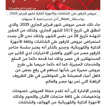
عروض كارفور علي الشاشات والأجهزة الذكية لشهر فبراير 2025
بواسطة
_Noor_
آخر تحديث
منذ 5 سنوات
جاء ذلك ضمن عروض شهر فبراير الجاري 2025، والذي
انطلق في تاريخ 10/2 للشهر الجاري، وكذلك من المقرر
انتهاءه تاريخ 28 من نفس الشهر، ولذلك نحن الآن بصدد
استعراض عروض كارفور علي الشاشات وكافة الأجهزة
الذكية والكهربائية، وجدير بالذكر أنه يعتبر سلسة متاجر
كارفور مصر من أقوى وأفضل الاختيارات لدي الكثير من
المستهلكين في مصر وذلك لما قدمه دائما من السلع
والخدمات المميزة، كما أنه دائما حريصا على طرح
عروض مميزة من شأنها تساهم في رفع بعض من
كاهل أعباء المعيشة على المواطنين في ظل الظروف
الراهنة التي تمر بها مصر والعالم.
وتجدر الإشارة إلى أنه تقدم مجلة العروض خصومات
وتخفيضات علي كافة منتجات الألبان واللحوم وكذلك
الأجهزة الذكية والكهربائية من الهواتف والشاشات