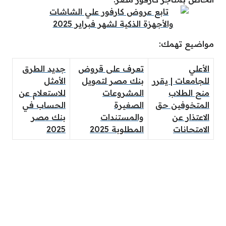
مواضيع تهمك:
الأعلي
تعرف على قروض
جديد الطرق
للجامعات | يقرر
بنك مصر لتمويل
الأمثل
منح الطلاب
المشروعات
للاستعلام عن
المتخوفين حق
الصغيرة
الحساب في
الاعتذار عن
والمستندات
بنك مصر
الامتحانات
المطلوبة 2025
2025