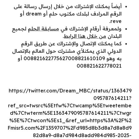
أيضاً يمكنك الإشتراك من خلال إرسال رسالة على
الرقم المرادف لبلدك مكتوب حلم أو dream أو
reve.
ولمعرفة أرقام الإشتراك في
مسابقة الحلم
لجميع
البلدان
من خلال هذا الرابط
.
كما يمكنك الإتصال والإشتراك عن طريق الرقم
الدولي الذي يمكنلأي مشترك حول العالم بالإتصال
به وهو 008821622775627008821610109 أو
008821622778021
https://twitter.com/Dream_MBC/status/1363479
095787614211?
ref_src=twsrc%5Etfw%7Ctwcamp%5Etweetembe
d%7Ctwterm%5E1363479095787614211%7Ctwgr
%5E%7Ctwcon%5Es1_&ref_url=https%3A%2F%2
Fmisr5.com%2F1359707%2Fd985d8b3d8a7d8a8d9
82d8a9-d8a7d984d8add984d985-2025-