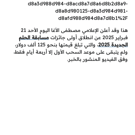
d8a3d988d984-d8acd8a7d8a6d8b2d8a9-
d8a8d980125-d8a3d984d981-
d8afd988d984d8a7d8b1%2F
هذا وقد أعلن الإعلامي مصطفى الأغا اليوم الأحد 21
فبراير 2025 عن انطلاق أولى جائزات
مسابقة الحلم
الجديدة 2025
، والتي تبلغ قيمتها بنحو 125 ألف دولار،
ولم يتبقى على موعد السحب الأول إلا أربعة أيام فقط،
وفق الفيديو المنشور بالخبر.