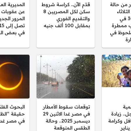
ر من حالة
قدّم الآن.. كراسة شروط
المديرية ال
ثلاثاء
سكن لكل المصريين 8
عن عقوبات 
30/12/2025 في
والتقديم الفوري
المرور الجدي
 ممطرة
بمقابل 100 ألف جنيه
لحوظ في
في بعض الح
رة
مية
توقعات سقوط الأمطار
البحوث الفل
.. زيادة
في مصر غدا الاثنين 29
حقيقة “الظل
فل وكرامة
ديسمبر 2025.. وحالة
في مصر غدا
 يناير
الطقس المتوقعة