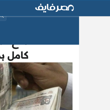
البح
4 حالات لمنح ا
كامل بم