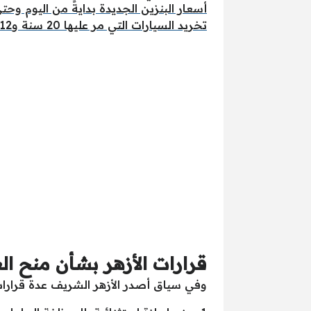
أسعار البنزين الجديدة بدايةً من اليوم وح
تخريد السيارات التي مر عليها 20 سنة و12 نوع من السيارات ستتحول لخردة
قرارات الأزهر بشأن منح الع
وفي سياق أصدر الأزهر الشريف عدة قرارات 