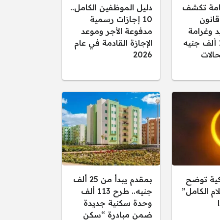
عامة تكشف
دليل الموظفين الكامل..
قانون
10 إجازات رسمية
د وغرامة
مدفوعة الأجر وموعد
تصل إلى 15 ألف جنيه
الإجازة القادمة في عام
الات
2026
كية توضح
بمقدم يبدأ من 25 ألف
ام الكامل”
جنيه.. طرح 113 ألف
وحدة سكنية جديدة
ضمن مبادرة “سكن