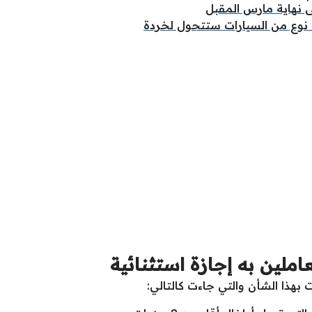
تى نهاية مارس المقبل
املين به إجازة استثنائية
بهذا الشأن والتي جاءت كالتالي: