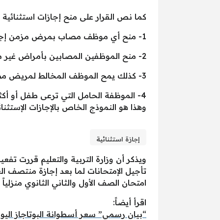
كما نص القرار على منح إجازات استثنائية لـ 4 فئات وتكون هذه الإجازات مدفوعة الأجر، وجاءت هذه الفئات الأربعة كما 
1- منح أي موظف مصاب بمرض مزمن إجازة استثنائية، وفق ما هو مثبت في ملفه الوظيفي وطوال فترة سريان القرار.
2- منح الموظفين المصابين بأمراض غير مزمنة إجازات استثنائية، ولكن يجب أن يكون هناك تقرير صادر من مستشفى حكومي باستحقاقه للإجازة.
3- كذلك يمح الموظف المخالط لمريض مصاب بمرض معدي إجازة، بالمدة التي يحددها التقرير الطبي.
4- الموظفة الحامل التي ترعى طفل أو أكثر من طفل يقل عمره 12 سنة.
وهذا هو النموذج الخاص بالإجازات الإستثنائ
إجازة استثنائية
امتحان الصف الأول والثاني الثانوي منزلياً 
اقرأ أيضاً:
“بيان رسمي” سعر أسطوانة البوتاجاز اليو