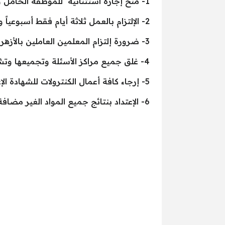
1- منح إجازة استثنائية للموظفة الحامل والتي تعول أطفال أقل من 8 سنوات.
2- الإلتزام بالعمل ثلاثة أيام فقط أسبوعياً والعمل بنظام التناوب بين العاملين.
3- ضرورة إلتزام المعلمين العاملين بالأزهر الشريف بالتواصل مع الطلاب إلكترونياً، ومراجعة مناهج الفصل الدراسي الأول ومتابعة ذلك.
4- غلق جميع مراكز الأسئلة وتجميعها وتشميعها ووضعها في المطابع السرية، والإكتفاء بالحراسات الخاصة وعمال النوبتجيات.
5- إرجاء كافة أعمال الكنترولات للشهادة الإعدادية والإبتدائية لحين إشعار آخر.
6- الإعتداد بنتائج جميع المواد الغير مضافة إلى المجموع وتم اختبار الطلاب بها واعتماد نتائجها.