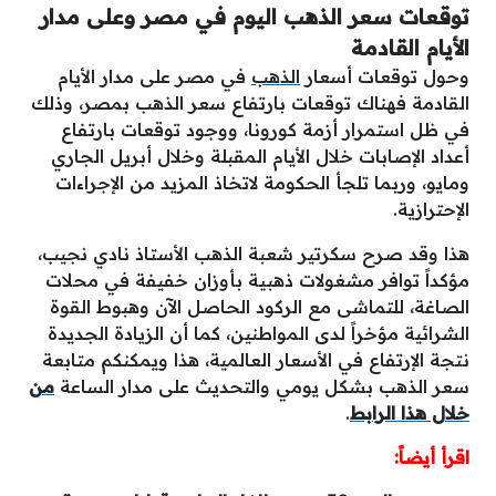
توقعات سعر الذهب اليوم في مصر وعلى مدار
الأيام القادمة
وحول توقعات أسعار
الذهب
في مصر على مدار الأيام
القادمة فهناك توقعات بارتفاع سعر الذهب بمصر، وذلك
في ظل استمرار أزمة كورونا، ووجود توقعات بارتفاع
أعداد الإصابات خلال الأيام المقبلة وخلال أبريل الجاري
ومايو، وربما تلجأ الحكومة لاتخاذ المزيد من الإجراءات
الإحترازية.
هذا وقد صرح سكرتير شعبة الذهب الأستاذ نادي نجيب،
مؤكداً توافر مشغولات ذهبية بأوزان خفيفة في محلات
الصاغة، للتماشى مع الركود الحاصل الآن وهبوط القوة
الشرائية مؤخراً لدى المواطنين، كما أن الزيادة الجديدة
نتجة الإرتفاع في الأسعار العالمية، هذا ويمكنكم متابعة
سعر الذهب بشكل يومي والتحديث على مدار الساعة
من
خلال هذا الرابط
.
اقرأ أيضاً: