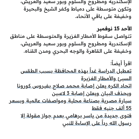
الإسكندرية ومطروح والسلوم وبور سعيد والعريش،
وتكون متوسطة على دمياط وكفر الشيخ والبحيرة
وخفيفة على باقي الأنحاء.
الأحد 15 نوفمبر
تتواصل سقوط الأمطار الغزيرة والمتوسطة على مناطق
الإسكندرية ومطروح والسلوم وبور سعيد والعريش،
وخفيفة على القاهرة والوجه البحري ومدن القناه.
اقرأ أيضاً:
تعطيل الدراسة غداً بهذه المحافظة بسبب الطقس
السيئ والأمطار الغزيرة
اتحاد الكره يعلن إصابة محمد صلاح بفيروس كورونا
ويحذف البيان ويعلن إصابة 3 لاعبين
سيارة مصرية بصناعة محلية ومواصفات عالمية وبسعر
55 ألف جنيه فقط
فتوى جديدة من ياسر برهامي بعدم جواز مقولة إلا
رسول الله رداً على الإساءة للنبي