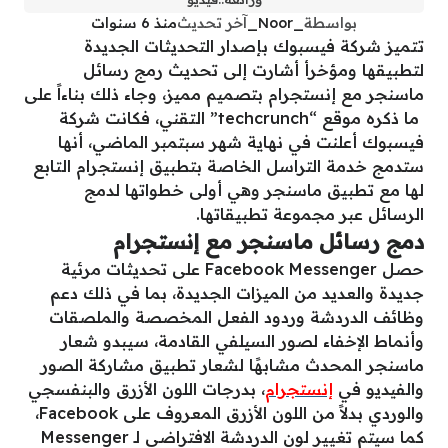
بواسطة
_Noor_
آخر تحديث
منذ 6 سنوات
تتميز شركة فيسبوك بإصدار التحديثات الجديدة
لتطبيقها ومؤخرأ أشارت إلى تحديث رمج رسائل
ماسنجر مع إنستجرام بتصميم مميز، وجاء ذلك بناءاً على
ما ذكره موقع “techcrunch” التقني، فكانت شركة
فيسبوك أعلنت في نهاية شهر سبتمبر الماضي، أنها
ستدمج خدمة التراسل الخاصة بتطبيق إنستجرام التابع
لها مع تطبيق ماسنجر وهي أولى خطواتها لدمج
الرسائل عبر مجموعة تطبيقاتها.
دمج رسائل ماسنجر مع إنستجرام
حصل Facebook Messenger على تحديثات مرئية
جديدة والعديد من الميزات الجديدة، بما في ذلك دعم
وظائف الدردشة وردود الفعل المخصصة والملصقات
وأنماط الإخفاء لصور السيلفي القادمة، سيبدو شعار
ماسنجر المحدث مشابهًا لشعار تطبيق مشاركة الصور
والفيديو في
إنستجرام
، بدرجات اللون الأزرق والبنفسجي
والوردي بدلاً من اللون الأزرق المعروف على Facebook،
كما سيتم تغيير لون الدردشة الافتراضي لـ Messenger