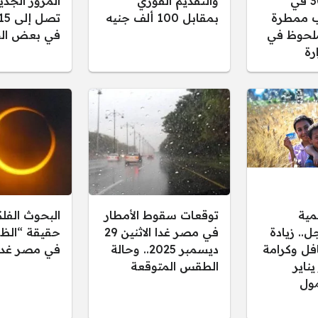
30/12/2025 في
والتقديم الفوري
المرور الجدي
 ممطرة
بمقابل 100 ألف جنيه
لحوظ في
في بعض الح
رة
مية
توقعات سقوط الأمطار
البحوث الفل
.. زيادة
في مصر غدا الاثنين 29
حقيقة “الظل
فل وكرامة
ديسمبر 2025.. وحالة
في مصر غدا
 يناير
الطقس المتوقعة
ول