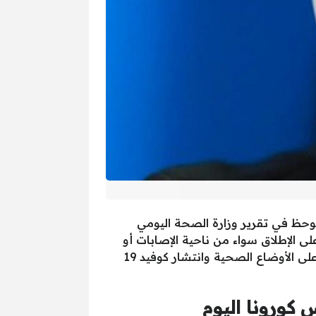
اد الإصابات بفيروس كورونا اليوم السبت 13 يونيو الجاري، ولوحظ في تقرير وزارة الصحة اليومي
ى الإطلاق سواء من ناحية الإصابات أو
الوفيات، وتنشر وزارة الصحة تقريرها اليومي في مثل هذا التوقيت من كل يوم لإطلاع المصريين أول بأول على الأوضاع الصحية وانتشار كوفيد 19
كورونا اليوم