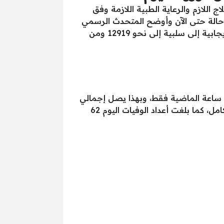
قيهم العلاج اللازم والرعاية الطبية اللازمة وفق
ادات منظمة الصحة العالمية، وذلك ترتفع أعداد المتعافين بشكل كامل من فيروس كورونا إلى 11529 حالة حتى الآن وأوضح المتحدث الرسمي
باسم وزارة الصحة الدكتور خالد مجاهد، أن أعداد المصابين بالفيروس والذين تحولت نتيجة تحاليلهم من إيجابية إلى سلبية إلى نحو 12919 ومن
عشرين ساعة الماضية فقط، وبهذا يصل إجمالي
الإصابات منذ دخول الفيروس إلى مصر وحتى الآن إلى 42980، ومن بينهم الحالات التي تم شفاؤها بشكل كامل، كما بلغت أعداد الوفيات اليوم 62