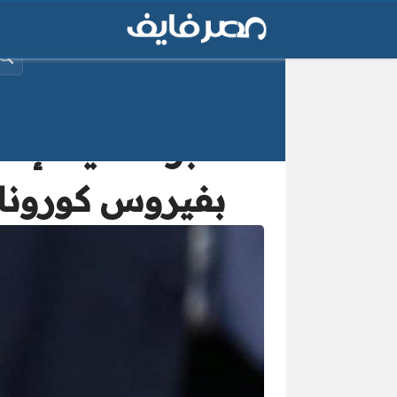
البح
“أكبر حصيلة إصا
بفيروس كورونا ال