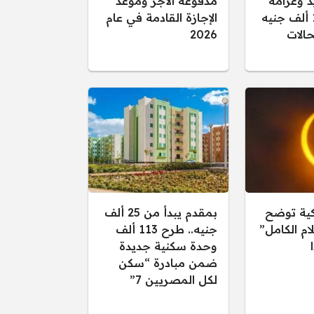
د وغرامة
مدفوعة الأجر وموعد
تصل إلى 15 ألف جنيه
الإجازة القادمة في عام
الات
2026
كية توضح
بمقدم يبدأ من 25 ألف
ام الكامل”
جنيه.. طرح 113 ألف
وحدة سكنية جديدة
ضمن مبادرة “سكن
لكل المصريين 7”