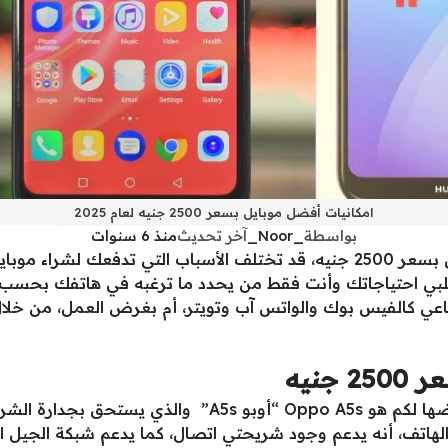
امكانيات أفضل موبايل بسعر 2500 جنيه لعام 2025
بواسطة
_Noor_
آخر تحديث
منذ 6 سنوات
يزداد بحث المستخدمين عن أفضل موبايل بسعر 2500 جنيه، قد تختلف الأسباب ال
يلبي احتياجاتك وأنت فقط من يحدد ما ترغبه في هاتفك بحسب
ماعي كالفيس بوك والواتس آب وتويتر، أم بغرض العمل، من خل
جنيه
من أفضل الموبايلات هذا العام التي سنعرضها لكم هو Oppo A5s