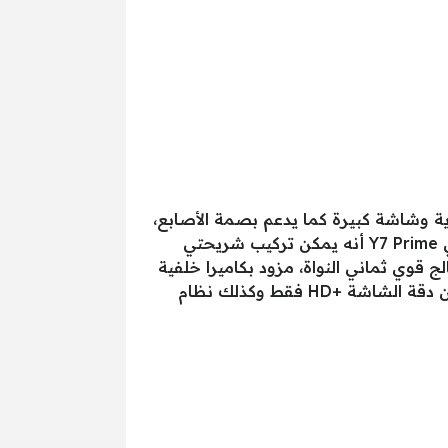
ية قوية وشاشة كبيرة كما يدعم بصمة الأصابع،
وآداء الكاميرات اكثر من رائع، كما تتمتع شركة هواوي بثقة المستخدمين، من أهم مواصفات موبايل هواوي Y7 Prime أنه يمكن تركيب شريحتي
صة مع تقنية النوتش الصغير، ويدعم شبكة الجيل الرابع 4G، يتميز بمعالج قوي ثماني النواة، مزود بكاميرا خلفية
مزدوجة 13 و2 ميجا بكسل، وكاميرا أمامية 16 ميجا بكسل، ومن عيوب الموبايل أن المعالج متوسط، كما أن دقة الشاشة +HD فقط وكذلك نظام