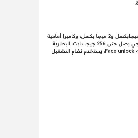
من مميزات Oppo A5s “أوبو A5s”أفضل موبايل بسعر 2500 جنيه، أنه مزود بكاميرا خلفية مزدوجة 13 ميجابكسل و2 ميجا بكسل، وكاميرا أمامية
8 ميجا بكسل، سعة الذاكرة الداخلية له 32 جيجا بايت و3 جيجا بايت رام، ويدعم تركيب كارت ميموري خارجي يصل حتى 256 جيجا بايت، البطارية
لاتدعم الشحن السريع وغير قابلة للإزالة، يدعم الموبايل بصمة الأصابع، كما يدعم خاصية التعرف على الوجه Face unlock، يستخدم نظام التشغيل