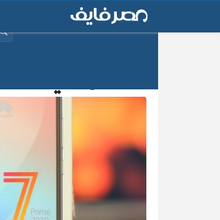
البح
امكانيات أفضل موباي