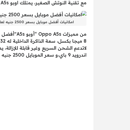
مع تقنية النوتش الصغير، يمتلك اوبو A5s معالجا قويا من ميديا تك بتقنية تصنيع 12 نانو متر ثماني النواة.
امكانيات أفضل موبايل بسعر 2500 جنيه لعام 2025
اندرويد 9 باي،و سعر الموبايل 2500 جنيه تقريبا.