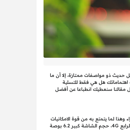
تي تدفعك لشراء موبايل حديث ذو مواصفات ممتازة، إلا أن ما
 اهتماماتك هل هي فقط للتسلية
ال مقالنا سنعطيك انطباعا عن أفضل
 “أوبو A5s” والذي يستحق بجدارة الشراء وهذا لما يتمتع به من قوة الامكانيات
مقارنة بسعره الرائع، ومن أهم مواصفات الهاتف، أنه يدعم وجود شريحتي اتصال، كما يدعم شبكة الجيل الرابع 4G، حجم الشاشة كبير 6.2 بوصة