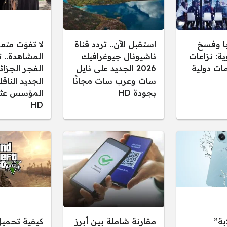
ا وفسخ
استقبل الآن.. تردد قناة
لا تفوّت متع
ية: نزاعات
ناشيونال جيوغرافيك
المشاهدة.. ت
ات دولية
2026 الجديد على نايل
سات وعرب سات مجانًا
الجديد النا
بجودة HD
المؤسس عثم
HD
بة”
مقارنة شاملة بين أبرز
كيفية تحميل