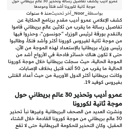
عمرو أديب يكشف تفاصيل رسالة وتحذير 30 عالم بريطاني حول
موجة ثانية لكورونا أشد فتكاً وموعدها
بواسطة
_Noor_
آخر تحديث
منذ 6 سنوات
كشف الإعلامي عمرو أديب مقدم برنامج الحكاية عن
تفاصيل رسالة ما يقرب من ثلاثين عالم بريطاني قاموا
بالتقدم بورقة لرئيس الوزراء “جونسون”، وحذروا فيها
من موجة ثانية لفيروس كورونا أكثر وأشد فتكاً، وطالبوا
رئيس وزراء بريطانيا بالإستعداد لهذه الموجة من الآن،
حتى لا تكون هناك خسائر فادحة في الأرواح أشد من
الموجة الحالية، حيث سجلت بريطانيا خلال موجة كورونا
الحالية ما يقرب من 50 ألف قتيل بخلاف الإصابات،
وكانت بريطانيا أكثر الدول الأوربية من حيث أعداد القتلى
بفيروس كوفيد 19.
عمرو أديب وتحذير 30 عالم بريطاني حول
موجة ثانية لكورونا
ونشرت العديد من الصحف البريطانية وغيرها نبأ تحذير
30 عالم بريطاني من موجة كورونا القادمة خلال الشتاء
المقبل، وكان التحذير للحكومة البريطانية حتى لا تقع