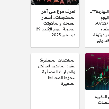
النهاردة؟”..
تعرف فورًا على آخر
ليوم
المستجدات.. أسعار
 30/12/2025
السمك والمأكولات
يضاء
البحرية اليوم الإثنين 29
ر كرتونة
ديسمبر 2025
أسواق
المشتقات المصغّرة:
عقود المايكرو فيوتشر
والخيارات المصغّرة
لتحوّط المحافظ
الصغيرة
التقييم
منصات