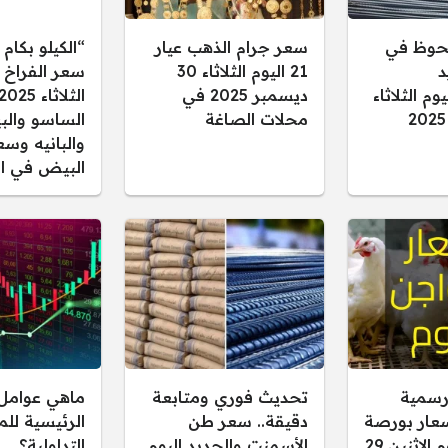
حوظ في
سعر جرام الذهب عيار
“الكيلو بكام 
د
21 اليوم الثلاثاء 30
سعر الفراخ ا
م الثلاثاء
ديسمبر 2025 في
الثلاثاء
محلات الصاغة
الساسو والب
والبانيه وسع
البيض في ال
رسمية
تحديث فوري ومتابعة
ماهي عوامل 
سعار بورصة
دقيقة.. سعر طن
الرئيسية لل
الدواجن اليوم الإثنين 29
الأسمنت والحديد اليوم
التداولية؟