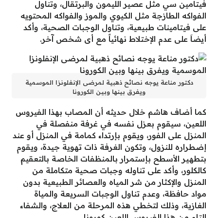
فيتامين سي مثل عصير الليمون والبرتقال، وتناول
الفواكه الطازجة مثل الكيوي والموز والفواكه المحتويه
على فيتامينات طبيعية، وتناول الوجبات الصحية، وأكد
أيضاَ على عدم الإختلاط نهائياً مع أى شخص آخر.
دكتور مناعة يوجه نصائح ذهبية لمرضى الإنفلونزا الموسمية
ويفرق بينها وبين الكورونا
كما أضاف هاشم خلال حديثه أن المصاب بهذا الفيروس
اللعين، سيقوم بعزل نفسه في غرفة منفصلة في
المنزل على الفور، ويقوم بإرتداء كمامة في المنزل أو عند
إضطراره للنزول، وتكون الغرفة ذات تهوية جيدة، ويقوم
بتطهير الأسطح بإستمرار بالمنظفات الخاصة بالتعقيم
كالكلور، وأكد على تناوله وجبات صحية متكاملة من
المنزل والإكثار من شر المياه والعصائر الطبيعية بدون
مواد حافظة، وعدم تناول الوجبات السريعة والمياة
الغازية، وذلك لتخطي هذه المرحلة من العلاج، والشفاء
التام من هذا الفيروس اللعين
كورونا
.