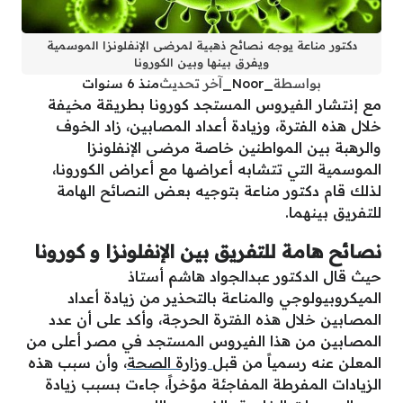
دكتور مناعة يوجه نصائح ذهبية لمرضى الإنفلونزا الموسمية
ويفرق بينها وبين الكورونا
بواسطة
_Noor_
آخر تحديث
منذ 6 سنوات
مع إنتشار الفيروس المستجد كورونا بطريقة مخيفة
خلال هذه الفترة، وزيادة أعداد المصابين، زاد الخوف
والرهبة بين المواطنين خاصة مرضى الإنفلونزا
الموسمية التي تتشابه أعراضها مع أعراض الكورونا،
لذلك قام دكتور مناعة بتوجيه بعض النصائح الهامة
للتفريق بينهما.
نصائح هامة للتفريق بين الإنفلونزا و كورونا
حيث قال الدكتور عبدالجواد هاشم أستاذ
الميكروبيولوجي والمناعة بالتحذير من زيادة أعداد
المصابين خلال هذه الفترة الحرجة، وأكد على أن عدد
المصابين من هذا الفيروس المستجد في مصر أعلى من
المعلن عنه رسمياً من قبل
وزارة الصحة
، وأن سبب هذه
الزيادات المفرطة المفاجئة مؤخراً، جاءت بسبب زيادة