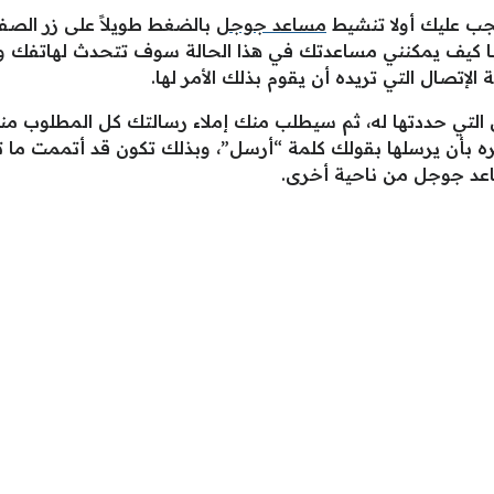
جب عليك أولا تنشيط
مساعد جوجل
بالضغط طويلاً على زر الصف
ا كيف يمكنني مساعدتك في هذا الحالة سوف تتحدث لهاتفك و
تي حددتها له، ثم سيطلب منك إملاء رسالتك كل المطلوب منك ال
مره بأن يرسلها بقولك كلمة “أرسل”، وبذلك تكون قد أتممت ما ت
عد جوجل من ناحية أخرى.