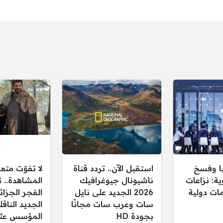
ا وفسخ
استقبل الآن.. تردد قناة
لا تفوّت متع
ية: نزاعات
ناشيونال جيوغرافيك
المشاهدة.. ت
ات دولية
2026 الجديد على نايل
سات وعرب سات مجانًا
الجديد النا
بجودة HD
المؤسس عثم