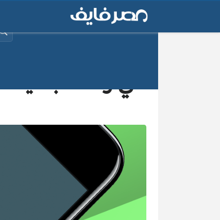
البح
في واتسآب كيف تُ