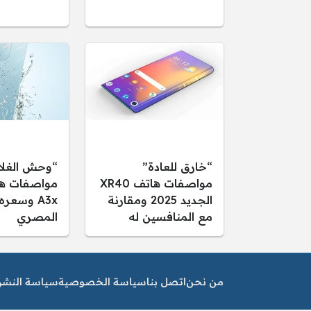
“خارق للعادة”
“وحش الغلا
مواصفات هاتف XR40
الجديد 2025 ومقارنة
A3x وسعر
مع المنافسين له
المصري
من نحن
اتصل بنا
سياسة الخصوصية
سياسة النشر