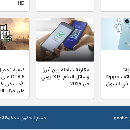
HD
بة”
مقارنة شاملة بين أبرز
كيفية تحميل
مواصفات هاتف Oppo
وسائل الدفع الإلكتروني
GTA 5 ع
ه في السوق
في 2025
الأداء بقى خ
على مزايا الل
goobet
جميع الحقوق محفوظة © م