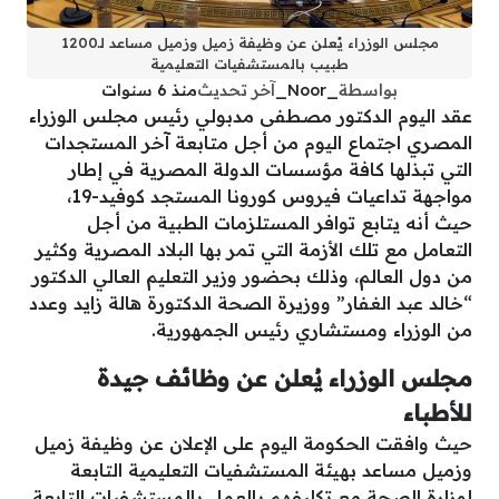
مجلس الوزراء يُعلن عن وظيفة زميل وزميل مساعد لـ1200
طبيب بالمستشفيات التعليمية
بواسطة
_Noor_
آخر تحديث
منذ 6 سنوات
عقد اليوم الدكتور مصطفى مدبولي رئيس مجلس الوزراء
المصري اجتماع اليوم من أجل متابعة آخر المستجدات
التي تبذلها كافة مؤسسات الدولة المصرية في إطار
مواجهة تداعيات فيروس كورونا المستجد كوفيد-19،
حيث أنه يتابع توافر المستلزمات الطبية من أجل
التعامل مع تلك الأزمة التي تمر بها البلاد المصرية وكثير
من دول العالم، وذلك بحضور وزير التعليم العالي الدكتور
“خالد عبد الغفار” ووزيرة الصحة الدكتورة هالة زايد وعدد
من الوزراء ومستشاري رئيس الجمهورية.
مجلس الوزراء يُعلن عن وظائف جيدة
للأطباء
حيث وافقت الحكومة اليوم على الإعلان عن وظيفة زميل
وزميل مساعد بهيئة المستشفيات التعليمية التابعة
لوزارة الصحة مع تكليفهم بالعمل بالمستشفيات التابعة