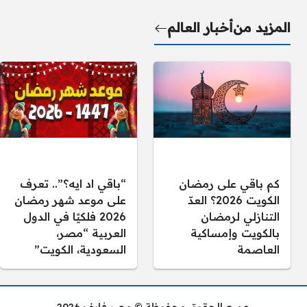
المزيد من
أخبار العالم
كم باقي على رمضان
“باقي اد ايه؟”.. تعرف
الكويت 2026؟ العدّ
على موعد شهر رمضان
التنازلي لرمضان
2026 فلكيًا في الدول
بالكويت وإمساكية
العربية “مصر،
العاصمة
السعودية، الكويت”
جميع الحقوق محفوظة © مصر فايف 2026