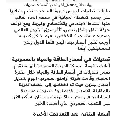
بواسطة
_Noor_
آخر تحديث
منذ 6 سنوات
ما زالت تداعيات فيروس كورونا المستجد، تخيم بظلالها
على جميع الأنشطة الحياتية في معظم أنحاء العالم،
منها النشاط الاجتماعي والاقتصادي وغيرها، ومع توقف
حركة النقل بشكل نسبي، تأثر سوق البترول العالمي
وسعره عالميًا، حيث انخفض سعره بشكل كبير، ما
أوجب تقليل أسعار بيعه ليس فقط للدول ولكن
للمستهلكين أيضًا .
تعديلات في أسعار الطاقة والمياه بالسعودية
أعلنت حكومة المملكة العربية السعودية أنها ستقوم
بعمل تعديلات في أسعار الطاقة والمياه خلال الفترة
المقبلة، وقامت شركة أرامكو السعودية اليوم بتعديل
أسعار البنزين حيث تم تخفضها إلى النصف تقريبًا
بالمقارنة بالأسعار القديمة، وذلك بهدف مساعدة
المواطنين في عيش حياة كريمة، وما كان له أكبر الاثر
على الشعب السعودي الذي أسعده الخبر .
أسعار البنزين بعد التعديلات الأخيرة