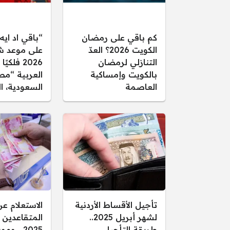
كم باقي على رمضان
“باقي اد ايه
الكويت 2026؟ العدّ
على موعد ش
التنازلي لرمضان
2026 فلك
بالكويت وإمساكية
العربية “مص
العاصمة
السعودية، ا
تأجيل الأقساط الأردنية
الاستعلام ع
لشهر أبريل 2025..
المتقاعدين 
طريقة التأجيل
2025… و