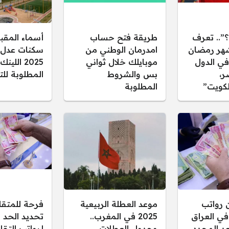
؟”.. تعرف
طريقة فتح حساب
أسماء المقب
هر رمضان
امدرمان الوطني من
يًا في الدول
موبايلك خلال ثواني
2025 اللي
ر،
بس والشروط
المطلوبة لل
لكويت”
المطلوبة
ن رواتب
موعد العطلة الربيعية
فرحة للمتقا
في العراق
2025 في المغرب..
تحديد الحد ا
موعد المحدد
وجدول العطلات
لرواتب التقا