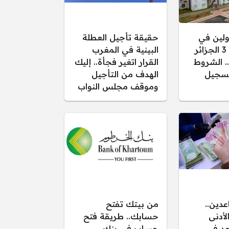
ولين في
حقيقة تأجيل العطلة
سكنات عدل 3 الجزائر
البينية في المغرب
نك.. الشروط
القرار اتغير فجأة.. إليك
تسجيل
الهدف من التأجيل
وموقف مجلس النواب
عدين..
من بيتك تفتح
لأدنى
حسابك.. طريقة فتح
عد في
حساب في بنك