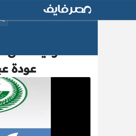
البح
السعودية تعلن ا
عودة عب