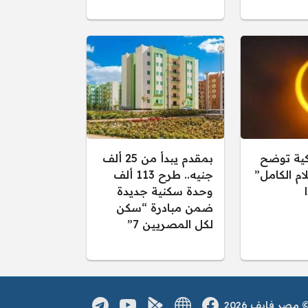
كية توضح
بمقدم يبدأ من 25 ألف
ام الكامل”
جنيه.. طرح 113 ألف
وحدة سكنية جديدة
ضمن مبادرة “سكن
لكل المصريين 7”
صر فايف 2026