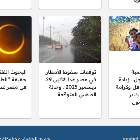
رة
مية
توقعات سقوط الأمطار
البحوث الفل
.. زيادة
في مصر غدا الاثنين 29
حقيقة “الظل
فل وكرامة
ديسمبر 2025.. وحالة
في مصر غدا
 يناير
الطقس المتوقعة
ول
goobet
جميع الحقوق محفوظة © م