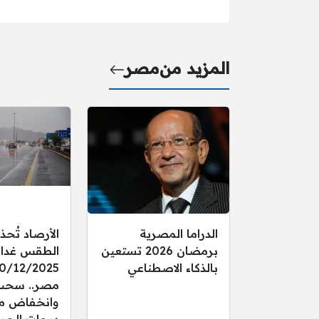
المزيد من
مصر
الدراما المصرية
الأرصاد تُحذ
برمضان 2026 تستعين
الطقس غدا ال
بالذكاء الاصطناعي
مصر.. سحب
وانخفاض م