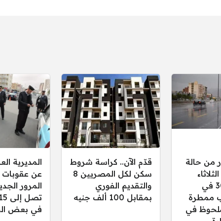
ر من حالة
قدّم الآن.. كراسة شروط
المديرية ال
ثلاثاء
سكن لكل المصريين 8
عن عقوبات 
30/12/2025 في
والتقديم الفوري
المرور الجدي
 ممطرة
بمقابل 100 ألف جنيه
لحوظ في
في بعض الح