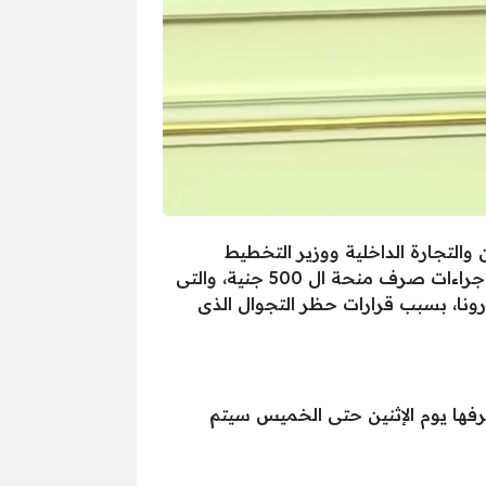
التجارة الداخلية ووزير التخطيط
والتنمية الاقتصادية ووزير الاتصالات وتكنولوجيا المعلومات ووزيز التضامن الاجتماعى من أجل متابعة آخر إجراءات صرف منحة ال 500 جنية، والتى
ونا، بسبب قرارات حظر التجوال الذى
باسم رئاسة مجلس الوزراء بأن منحة ال 500 جنية المقرر صرفها يوم الإثنين حتى الخميس سيتم