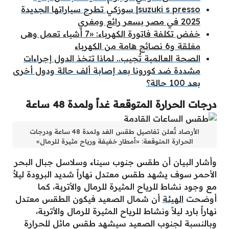
suzuki s presso| سوزكي تطرح سياراتها الجديدة
2025 في مصر بسعر رائع ومغري
خفض تكلفة فاتورة الكهرباء: «7 أشياء تعمل وهى
مغلقة و6 نصائح هامة من الكهرباء
الصحة العالمية تُجيب.. لماذا تتخذ الدول إجراءات
مشددة ضد كورونا بعد إصابة ألف حالة ودول أخرى
بعد 100 حالة؟
درجات الحرارة المتوقعة غداً ولمدة 48 ساعة
الأرصاد تٌعلن تفاصيل طقس الغد ولمدة 48 ساعة ودرجات
الحرارة المتوقعة: «أمطار خفيفة ورياح مثيرة للرمال»
وأشار البيان أن طقس جنوب سيناء وسلاسل جبال البحر
الأحمر سوف يشهد طقس معتدل نهاراً شديد البرودة ليلاُ
مع وجود نشاط للرياح المثيرة للرمال والأتربة، كما
أوضحت
الهيئة
أن شمال الصعيد فيكون الطقس معتدل
نهاراً بارد ليلاً ونشاط للرياح المثيرة للرمال والأتربة،
وبالنسبة لجنوب الصعيد سيشهد طقس مائل للحرارة