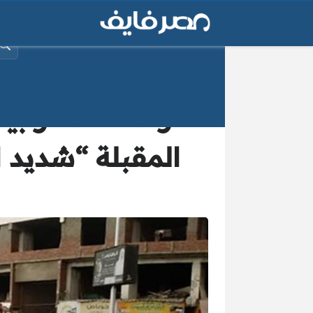
البح
المقبلة “شديد ا