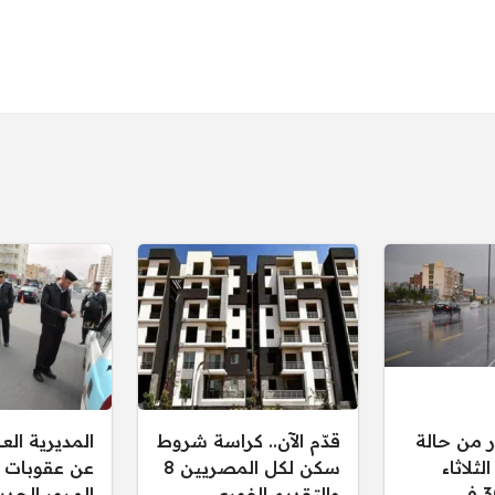
ر من حالة
قدّم الآن.. كراسة شروط
المديرية ال
ثلاثاء
سكن لكل المصريين 8
عن عقوبات 
30/12/2025 في
والتقديم الفوري
المرور الجدي