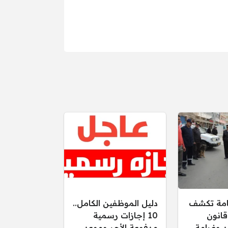
عامة تكشف
دليل الموظفين الكامل..
قانون
10 إجازات رسمية
د وغرامة
مدفوعة الأجر وموعد