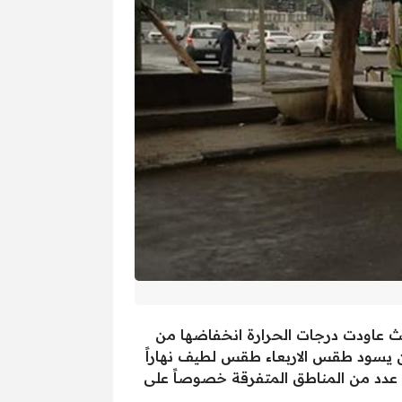
العامة للأرصاد الجوية بيان بحالة الطقس المتوقعة اليوم الاربعاء الموافق 8 ابريل 2025، حيث عاودت درجات الحرارة انخفاضها من
 ويتوقع خبراء هيئة الارصاد الجوية أن يسود طقس الاربعاء طقس لطيف نهاراً
ى عدد من المناطق المتفرقة خصوصاً على