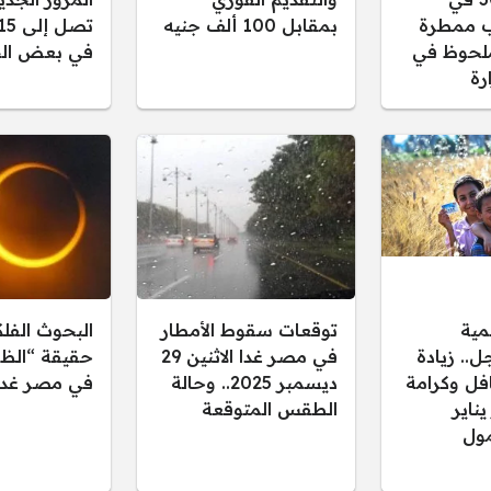
 ممطرة
بمقابل 100 ألف جنيه
لحوظ في
في بعض الح
رة
مية
توقعات سقوط الأمطار
البحوث الفل
.. زيادة
في مصر غدا الاثنين 29
حقيقة “الظل
فل وكرامة
ديسمبر 2025.. وحالة
في مصر غدا
 يناير
الطقس المتوقعة
ول