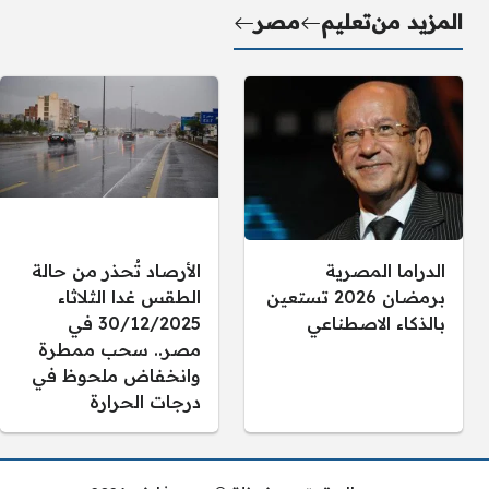
المزيد من
تعليم
مصر
الدراما المصرية
الأرصاد تُحذر من حالة
برمضان 2026 تستعين
الطقس غدا الثلاثاء
بالذكاء الاصطناعي
30/12/2025 في
مصر.. سحب ممطرة
وانخفاض ملحوظ في
درجات الحرارة