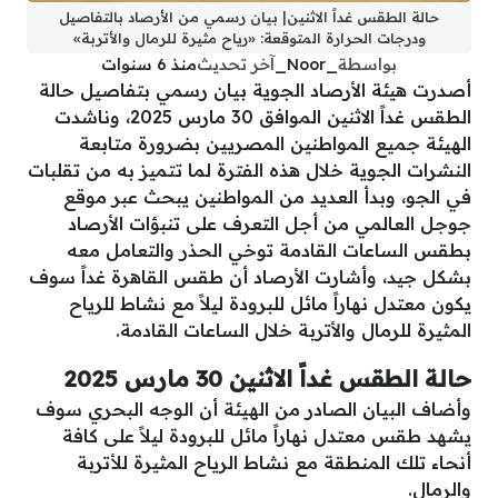
حالة الطقس غداً الاثنين| بيان رسمي من الأرصاد بالتفاصيل
ودرجات الحرارة المتوقعة: «رياح مثيرة للرمال والأتربة»
بواسطة
_Noor_
آخر تحديث
منذ 6 سنوات
أصدرت هيئة الأرصاد الجوية بيان رسمي بتفاصيل حالة
الطقس غداً الاثنين الموافق 30 مارس 2025، وناشدت
الهيئة جميع المواطنين المصريين بضرورة متابعة
النشرات الجوية خلال هذه الفترة لما تتميز به من تقلبات
في الجو، وبدأ العديد من المواطنين يبحث عبر موقع
جوجل العالمي من أجل التعرف على تنبؤات الأرصاد
بطقس الساعات القادمة توخي الحذر والتعامل معه
بشكل جيد، وأشارت الأرصاد أن طقس القاهرة غداً سوف
يكون معتدل نهاراً مائل للبرودة ليلاً مع نشاط للرياح
المثيرة للرمال والأتربة خلال الساعات القادمة.
حالة الطقس غداً الاثنين 30 مارس 2025
وأضاف البيان الصادر من الهيئة أن الوجه البحري سوف
يشهد طقس معتدل نهاراً مائل للبرودة ليلاً على كافة
أنحاء تلك المنطقة مع نشاط الرياح المثيرة للأتربة
والرمال.