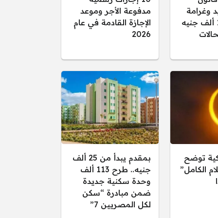
د وغرامة
مدفوعة الأجر وموعد
تصل إلى 15 ألف جنيه
الإجازة القادمة في عام
الات
2026
كية توضح
بمقدم يبدأ من 25 ألف
ام الكامل”
جنيه.. طرح 113 ألف
وحدة سكنية جديدة
ضمن مبادرة “سكن
لكل المصريين 7”