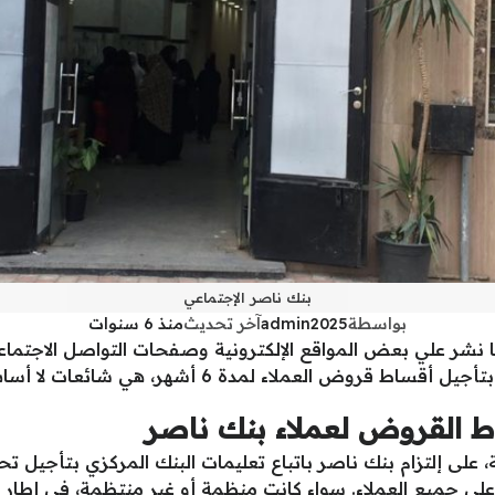
بنك ناصر الإجتماعي
بواسطة
admin2025
آخر تحديث
منذ 6 سنوات
ما نشر علي بعض المواقع الإلكترونية وصفحات التواصل الاجتما
عملاء لمدة 6 أشهر، هي شائعات لا أساس لها من الصحة.
ط القروض لعملاء بنك ناصر
ة، على إلتزام بنك ناصر باتباع تعليمات البنك المركزي بتأجيل ت
هو ما ينطبق على جميع العملاء. سواء كانت منظمة أو غير منتظمة، في إطا