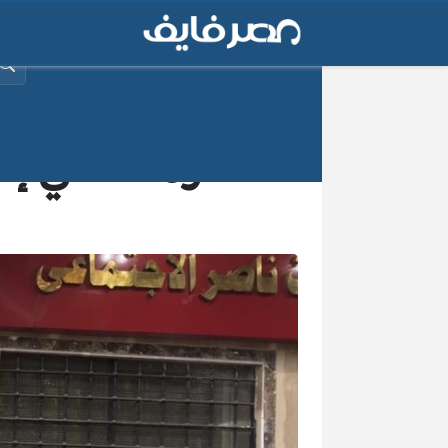
البح
الحكومة تنفي إس