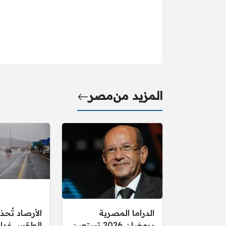
المزيد من
مصر
الدراما المصرية
الأرصاد تُحذ
برمضان 2026 تستعين
الطقس غدا ال