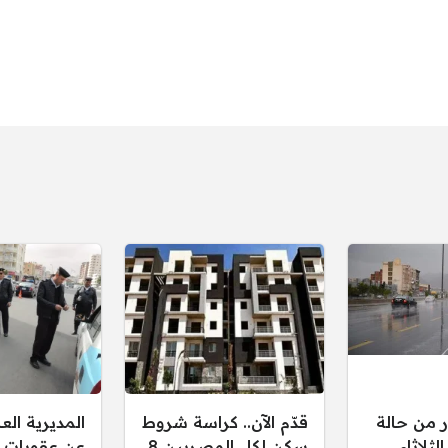
ر من حالة
قدّم الآن.. كراسة شروط
المديرية ال
ثلاثاء
سكن لكل المصريين 8
عن عقوبات 