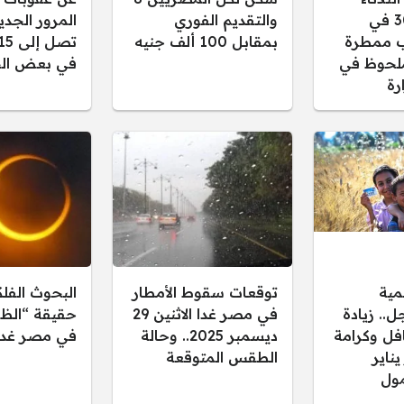
30/12/2025 في
والتقديم الفوري
المرور الجدي
 ممطرة
بمقابل 100 ألف جنيه
لحوظ في
في بعض الح
رة
مية
توقعات سقوط الأمطار
البحوث الفل
.. زيادة
في مصر غدا الاثنين 29
حقيقة “الظل
فل وكرامة
ديسمبر 2025.. وحالة
في مصر غدا
 يناير
الطقس المتوقعة
ول