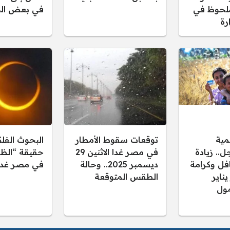
لحوظ في
في بعض الح
رة
مية
توقعات سقوط الأمطار
البحوث الفل
.. زيادة
في مصر غدا الاثنين 29
حقيقة “الظل
فل وكرامة
ديسمبر 2025.. وحالة
في مصر غدا
 يناير
الطقس المتوقعة
ول