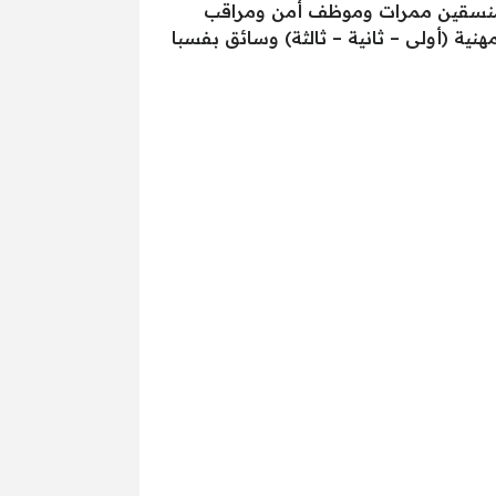
بقة في المجال وكاشير وموظف FMC ومراقب مخزون ومنسقين ممرات وموظف أمن ومراقب
 (أولى – ثانية – ثالثة) وسائق بفسبا