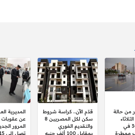
ر من حالة
قدّم الآن.. كراسة شروط
المديرية ال
ثلاثاء
سكن لكل المصريين 8
عن عقوبات 
30/12/2025 في
والتقديم الفوري
المرور الجدي
 ممطرة
بمقابل 100 ألف جنيه