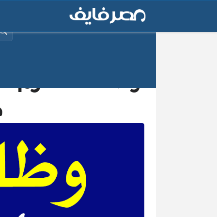
البح
وظائف شاغرة| شرك
م