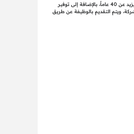
لجميع المؤهلات العليا، ويجب ألا يقل السن عن 18 عاماً وألا يزيد عن 40 عاماً، بالإضافة إلى توفير
كة، ويتم التقديم بالوظيفة عن طريق