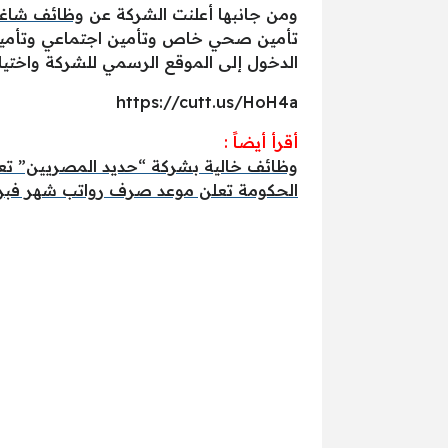
ومن جانبها أعلنت الشركة عن
وظائف شاغر
تأمين صحي خاص وتأمين اجتماعي وتأمين ع
الدخول إلى الموقع الرسمي للشركة واختيار 
https://cutt.us/HoH4a
أقرأ أيضاً :
وظائف خالية بشركة “حديد المصريين” تع
الحكومة تعلن موعد صرف رواتب شهر فبراير 2025 للعاملين بال