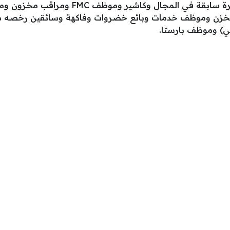
مديرين أقسام ومشرفين أقسام لديهم خبرة سا
مخزن وموظف خدمات وبائع خضروات وفاكهة وسائقين رخصه مهنية
ي) وموظف بارستا.