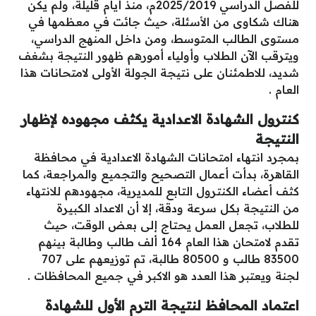
للفصل الدراسي 2025/2019م، منذ أيام قليلة، ولم يكن
هناك شكاوى من الأسئلة، حيث جائت في معظمها في
مستوى الطالب المتوسط، ومن داخل المنهج الدراسي،
ويترقب الآن الطلاب وأولياء أمورهم ظهور النتيجة بشغف
شديد، للاطمئنان على نتيجة الجولة الأولى لامتحانات هذا
العام .
كنترول الشهادة الاعدادية يكثف مجهوده لإظهار
النتيجة
بمجرد انتهاء امتحانات الشهادة الاعدادية في محافظة
القاهرة، بدأت أعمال التصحيح والتجميع والمراجعة، كما
كثف أعضاء الكنترول التابع للمديرية، مجهودهم للانتهاء
من النتيجة بكل سرعة ودقة، إلا أن الاعداد الكبيرة
للطلاب، تجعل العمل يحتاج إلى بعض الوقت، حيث
تقدم لامتحان هذا العام 164 ألف طالب وطالبة بينهم
83500 طالب و 80500 طالبة، تم توزيعهم على 707
لجنة ويعتبر هذا العدد هو الاكبر في جميع المحافظات .
اعتماد المحافظ لنتيجة الترم الأول للشهادة