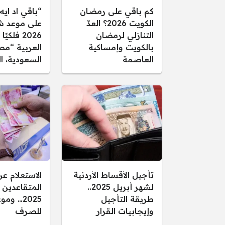
كم باقي على رمضان
“باقي اد ايه
الكويت 2026؟ العدّ
على موعد ش
التنازلي لرمضان
2026 فلك
بالكويت وإمساكية
العربية “مص
العاصمة
السعودية، ا
تأجيل الأقساط الأردنية
الاستعلام ع
لشهر أبريل 2025..
المتقاعدين 
طريقة التأجيل
2025… و
وإيجابيات القرار
للصرف