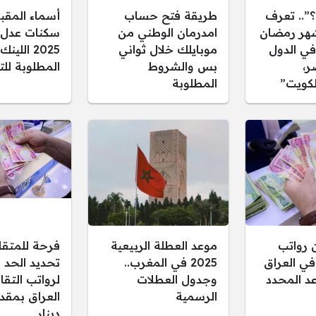
؟”.. تعرف
طريقة فتح حساب
أسماء المقب
هر رمضان
امدرمان الوطني من
يًا في الدول
موبايلك خلال ثواني
2025 اللي
ر،
بس والشروط
المطلوبة لل
لكويت”
المطلوبة
ن رواتب
موعد العطلة الربيعية
فرحة للمتقا
في العراق
2025 في المغرب..
تحديد الحد ا
موعد المحدد
وجدول العطلات
لرواتب التقا
الرسمية
دينار