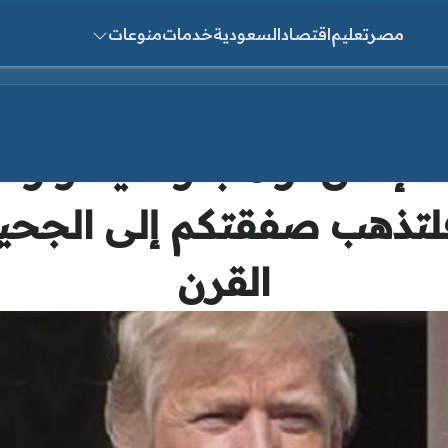
مصر
تعليم
اقتصاد
السعودية
خدمات
منوعات
ث عن:
 إعلان ترامب ونتنياهو ر
 فلتذهب صفقتكم إلى الجح
القرن