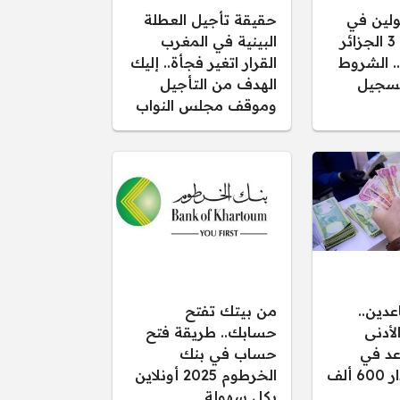
ولين في
حقيقة تأجيل العطلة
سكنات عدل 3 الجزائر
البينية في المغرب
نك.. الشروط
القرار اتغير فجأة.. إليك
تسجيل
الهدف من التأجيل
وموقف مجلس النواب
عدين..
من بيتك تفتح
لأدنى
حسابك.. طريقة فتح
عد في
حساب في بنك
العراق بمقدار 600 ألف
الخرطوم 2025 أونلاين
بكل سهولة