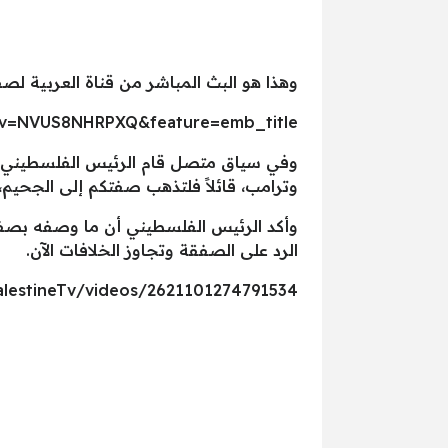
وهذا هو البث المباشر من قناة العربية لص
?v=NVUS8NHRPXQ&feature=emb_title
وفي سياق متصل قام الرئيس الفلسطيني محم
وترامب، قائلاً فلتذهب صفتكم إلى الجحيم،
وأكد الرئيس الفلسطيني أن ما وصفه بصفعة
الرد على الصفقة وتجاوز الخلافات الآن.
lestineTv/videos/2621101274791534/