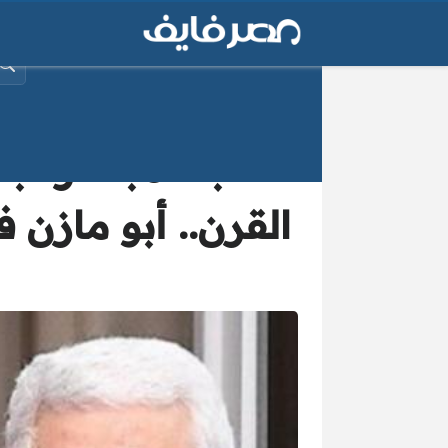
البح
“بث مباشر” بعد
القرن.. أبو مازن