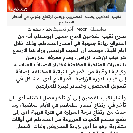
نقيب الفلاحين يصدم المصريين ويعلن ارتفاع جنوني في أسعار
الطماطم
بواسطة
_Noor_
آخر تحديث
منذ 7 سنوات
صرح نقيب الفلاحين الحاج حسين أبوصدام، أنه من
المتوقع زيادة جنونية في أسعار الطماطم، وذلك خلال
أيام قليلة، موضحا أن السبب الرئيسي وراء هذا الارتفاع،
هو غياب الإرشاد الزراعي، وعدم معرفة المزارعين
بالتغيرات المناخية المفاجئة لاختيار الأصناف المناسبة
وكيفية الوقاية من الأمراض النباتية المختلفة، إضافة
إلى غياب الدورة الزراعية، الأمر الذي أدى لمشاكل في
تسويق المحصول وخسائر كبيرة للمزارعين.
وأشار نقيب الفلاحين إلى أن تأخر فصل الشتاء، أدى إلى
تأخر في ارتفاع أسعار الطماطم في الأيام الماضية، وما
حدث من ارتفاع درجة الحرارة في فترة قريبة، أدى إلى
نضج معظم الكميات المزروعة من الطماطم في أوقات
متقاربة، وهو ما أدى لزيادة المعروض وثبات الأسعار