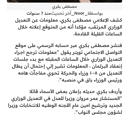
مصطفى بكري
بواسطة
_Noor_
آخر تحديث
منذ 7 سنوات
كشف الإعلامي مصطفى بكري، معلومات عن التعديل
الوزاري المرتقب، مؤكدا أنه من المتوقع إعلانه خلال
الساعات القليلة القادمة.
فنشر مصطفى بكري عبر حسابه الرسمي على موقع
التواصل الاجتماعي تويتر يقول “‏معلومات ترجح اجراء
التعديل الوزاري خلال الساعات المقبله مع بدء جلسات
إنعقاد البرلمان ، المعلومات تشير إلي إحتمال أن يطال
التعديل من ٨-١٠ وزراء والحركة تحوي مفاجآت هامه
ورئيس الوزراء باق في منصبه”.
وأردف بكري حديثه بإعلان بعض الأسماء قائلا
“‏المستشار عمر مروان وزيرا للعدل في التعديل الوزاري
الجديد وترشيح امين عام اللجنه الوطنيه للانتخابات وزيرا
لشؤون مجلس النواب”.