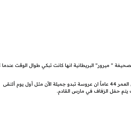
فة ” ميرور” البريطانية انها كانت تبكي طوال الوقت عندما ت
ومن جانبه قال خطيب العروس والبالغ من العمر 44 عاماً ان عروسة تبدو جميلة ا
 يتم حفل الزفاف في مارس القادم.