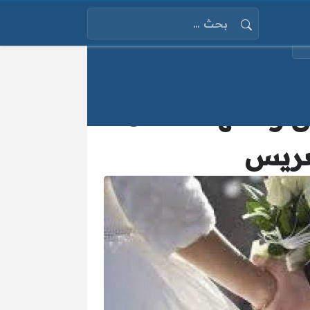
البحث عن:
«الفرح في مارس القادم».. عروس تؤجل حفل زفافها 18 عاماً
عريس