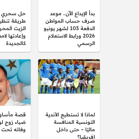
بدأ الإيداع الآن.. موعد
حل سحري و
صرف حساب المواطن
طريقة تنظ
الدفعة 103 لشهر يونيو
الزيت المحر
2026 ورابط الاستعلام
وإعادتها لام
الرسمي
كالجديدة
لماذا لا تستطيع الأندية
قصة مأساوي
التونسية المنافسة
ضياء زوج لول
ماليًا – حتى داخل
وفاته تحت 
إفريقيا؟