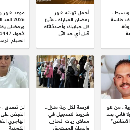
بسيط..
أجمل تهنئة شهر
موعد شهر ر
يف طاسة
رمضان المبارك.. هنّئ
2026 العد
وقة
كل حبايبك وأصدقائك
ورمضان يقت
عة
قبل أي حد الآن
الصيام الرس
ة.. من هو
فرصة لكل ربة منزل..
لن تصدق.. 
ا فاني بعد
شروط التسجيل في
القبض على
الأنقاض؟
معاش ربات المنازل
الهاجري الفن
والمبلغ المستحق
الكويتية