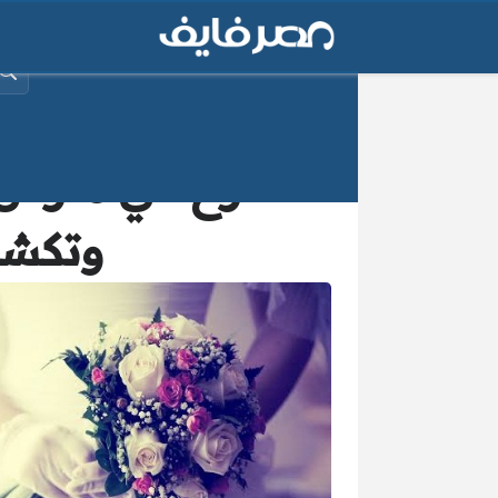
البح
وتكشف