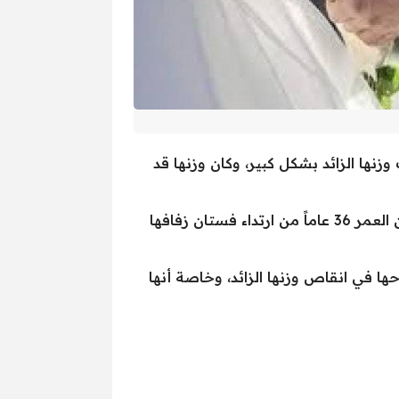
اج من حبيبها، وذلك بسبب وزنها الزائد بشكل كبير، وكان وزنها قد
وبعد سنوات من المعاناة نجحت العروس في انقاص وزنها بشكل كبير، واستطاعت تشارمين التي تبلغ من العمر 36 عاماً من ارتداء فستان زفافها
ا في انقاص وزنها الزائد، وخاصة أنها