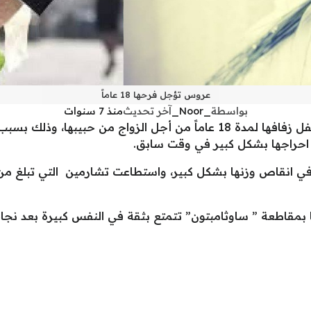
عروس تؤجل فرحها 18 عاماً
بواسطة
_Noor_
آخر تحديث
منذ 7 سنوات
في واقعة غريبة من نوعها أجلت عروس حفل زفافها لمدة 18 عاماً من أجل الزو
قاطعة ” ساوثامبتون” تتمتع بثقة في النفس كبيرة بعد نجاحه