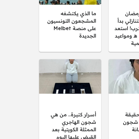
مضان
ما الذي يكتشفه
 التنازلي بدأ
المشجعون التونسيون
رب! استعد
على منصة Melbet
لأجواء 1447 هـ ومواعيد
الجديدة
مية
حقيقة
أسرار كتيرة.. من هي
 شجون
شجون الهاجري
انة
الممثلة الكويتية بعد
القبض عليها اليوم