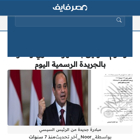
البحث عن:
بالصور| قرار جمهوري هام بشأن تعديل
رسوم التوثيق بالشهر العقاري ونشره
بالجريدة الرسمية اليوم
مبادرة جديدة من الرئيس السيسي
بواسطة
_Noor_
آخر تحديث
منذ 7 سنوات