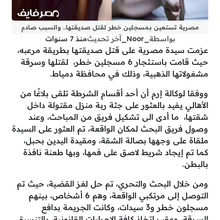
مصرية تستعين بمسجلين خطر لقتل صديقتها.. والسبب صادم
بواسطة
_Noor_
آخر تحديث
منذ 7 سنوات
عزمت سيدة مصرية على قتل صديقتها بطريقة مرعبه،
حيث قامت باستئجار 6 مسجلين خطر، لقتلها وسرقة
مشغولاتها الذهبية، وذلك في محافظة دمياط.
ووفقا لوكالة إرم أن أحد أقسام الشرطة تلقى بلاغًا من
الأهالي يفيد بالعثور على جثة ربة منزل مقتولة داخل
شقتها، ما أدى الى تشكيل فريق من المباحث، وعند
وصول فريق البحث لمكان الواقعة، تم العثور على السيدة
ملقاة على وجهها بصالة الشقة، ومقيدة اليدين بحبل،
كما تم إيجاد شريط لاصق على فمها، وبها طعنة نافذة
بالبطن.
ومن خلال البحث والتحري، تم حل لغز القضية، حيث تم
التوصل إلى مرتكبي الواقعة، وهم 6 أشخاص، بينهم
مسجلون خطر و3 سيدات، وكانت الجريمة بدافع
السرقة، وعقب اتخاذ كافة الإجراءات القانونية، بالتنسيق