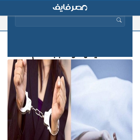
البحث عن:
مصرية تستعين بمسجلين خطر لقتل
صديقتها.. والسبب صادم