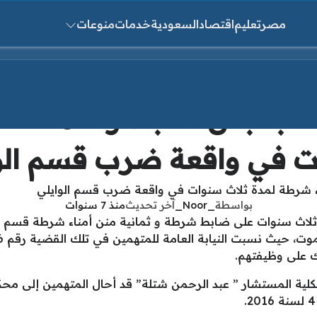
مصر
تعليم
اقتصاد
السعودية
خدمات
منوعات
ث عن:
قرار من المحكمة ب
 في واقعة ضرب قسم الو
بواسطة
_Noor_
آخر تحديث
منذ 7 سنوات
لاث سنوات على ضابط شرطة و ثمانية منن أمناء شرطة قسم ال
ك على وظيفتهم.
الكلية المستشار ” عبد الرحمن شتلة” قد أحال المتهمين إلى محك