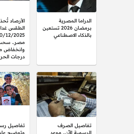
الدراما المصرية
الأرصاد تُحذ
برمضان 2026 تستعين
الطقس غدا ال
بالذكاء الاصطناعي
مصر.. سحب
وانخفاض م
درجات الحرا
تفاصيل الصرف
تفاصيل رس
الرسمية الآن.. موعد
وتوضيح عاجل