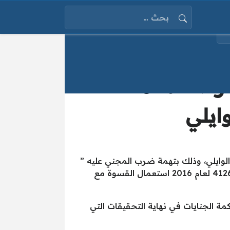
البحث عن:
حبس ضابط و8 أمناء شرطة لمدة ثلاث
ايلي
وايلي، وذلك بتهمة ضرب المجني عليه ”
حسن فرغلي” حتى أدى هذا الضرب إلى الموت، حيث نسبت النيابة العامة للمتهمين في تلك القضية رقم 4126 لعام 2016 استعمال القسوة مع
مة الجنايات في نهاية التحقيقات التي