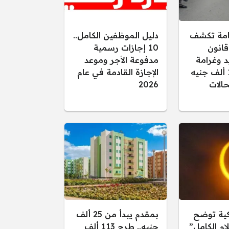
عامة تكشف
دليل الموظفين الكامل..
قانون
10 إجازات رسمية
د وغرامة
مدفوعة الأجر وموعد
تصل إلى 15 ألف جنيه
الإجازة القادمة في عام
الات
2026
كية توضح
بمقدم يبدأ من 25 ألف
ام الكامل”
جنيه.. طرح 113 ألف