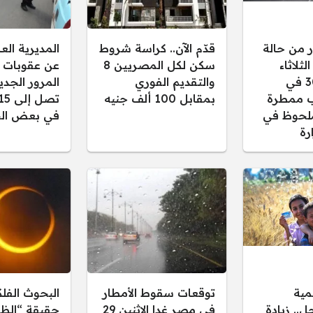
ر من حالة
قدّم الآن.. كراسة شروط
المديرية ال
ثلاثاء
سكن لكل المصريين 8
عن عقوبات 
30/12/2025 في
والتقديم الفوري
المرور الجدي
 ممطرة
بمقابل 100 ألف جنيه
لحوظ في
في بعض الح
رة
مية
توقعات سقوط الأمطار
البحوث الفل
.. زيادة
في مصر غدا الاثنين 29
حقيقة “الظل